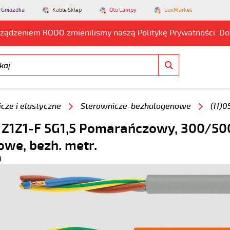
 Gniazdka
Kable Sklep
Oto Lampy
LuxMarket
rządzeniem RODO zmienilismy naszą Politykę Prywatności. D
cze i elastyczne
Sterownicze-bezhalogenowe
(H)0
 Z1Z1-F 5G1,5 Pomarańczowy, 300/50
owe, bezh. metr.
9