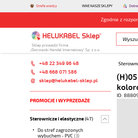
Strefa wiedzy
INNE NASZE SKLEPY
Dobre
Zgodnie z rozpo
Sklep prowadzi firma
„Ostrowski Handel Internetowy” Sp. z o.o.
+48 22 349 96 48
Sterowni
+48 668 071 586
(H)05
sklep@helukabel-sklep.pl
kolor
ID: 8880
PROMOCJE I WYPRZEDAŻE
Sterownicze i elastyczne
(47)
Do stref zagrożonych
wybuchem - PVC
(3)