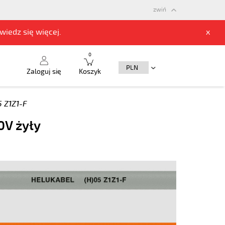
zwiń
owiedz się
więcej.
x
0
Zaloguj się
Koszyk
5 Z1Z1-F
0V żyły