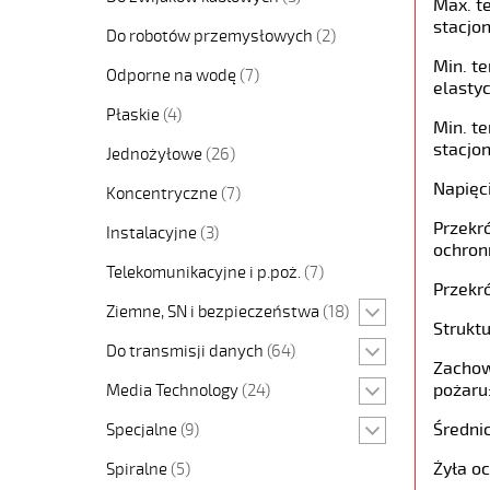
Max. t
stacjon
Do robotów przemysłowych
(2)
Min. t
Odporne na wodę
(7)
elastyc
Płaskie
(4)
Min. t
stacjon
Jednożyłowe
(26)
Napięc
Koncentryczne
(7)
Przekró
Instalacyjne
(3)
ochron
Telekomunikacyjne i p.poż.
(7)
Przekró
Ziemne, SN i bezpieczeństwa
(18)
Struktu
Do transmisji danych
(64)
Zachow
pożaru
Media Technology
(24)
Średni
Specjalne
(9)
Żyła o
Spiralne
(5)