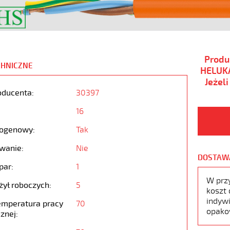
Produ
CHNICZNE
HELUKA
Jeżel
oducenta:
30397
16
ogenowy:
Tak
wanie:
Nie
DOSTAW
par:
1
W prz
żył roboczych:
5
koszt 
indywi
emperatura pracy
70
opako
znej: