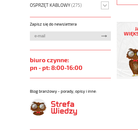
OSPRZĘT KABLOWY
(275)
(H)05
Zapisz się do newslettera
Z1Z1-
J
F
WIĘKS
5G1,5
Pomarań
300/500
żyły
biuro czynne:
kolorowe
pn - pt: 8:00-16:00
bezh.
metr.
https://
sklep.pl
Blog branżowy - porady, opisy i inne:
H05-
Z1Z1-
F.jpg
https://
sklep.pl/
05-
z1z1-
f-