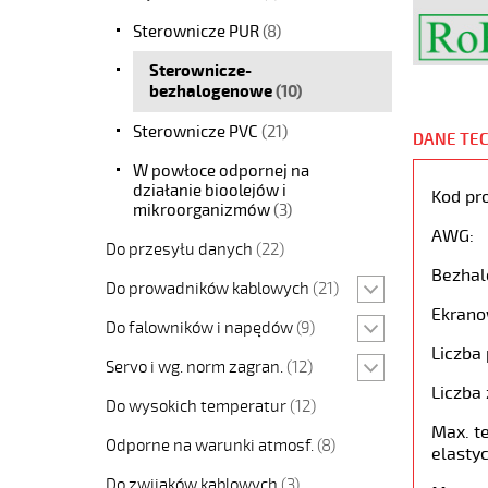
Sterownicze PUR
(8)
Sterownicze-
bezhalogenowe
(10)
Sterownicze PVC
(21)
DANE TE
W powłoce odpornej na
działanie bioolejów i
Kod pr
mikroorganizmów
(3)
AWG:
Do przesyłu danych
(22)
Bezhal
Do prowadników kablowych
(21)
Ekrano
Do falowników i napędów
(9)
Liczba 
Servo i wg. norm zagran.
(12)
Liczba 
Do wysokich temperatur
(12)
Max. t
Odporne na warunki atmosf.
(8)
elastyc
Do zwijaków kablowych
(3)