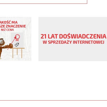
AKOŚĆ MA
ZE ZNACZENIE
NIŻ CENA
czowy,
21 LAT DOŚWIADCZENIA
V
W SPRZEDAŻY INTERNETOWEJ
,
www.static.helukabel-
/upload/galleries/products/1542-
www.helukabel-
h-