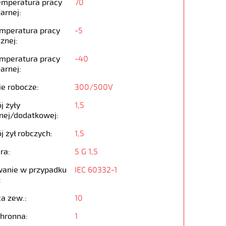
emperatura pracy
70
arnej:
emperatura pracy
-5
znej:
emperatura pracy
-40
arnej:
ie robocze:
300/500V
j żyły
1,5
nej/dodatkowej:
j żył robczych:
1,5
ra:
5 G 1,5
anie w przypadku
IEC 60332-1
:
ca zew.:
10
chronna:
1