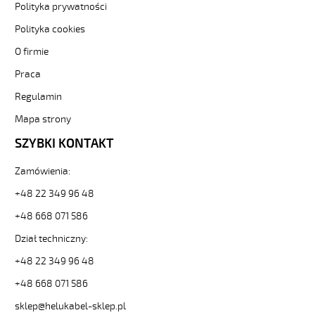
sklep.pl/upload/galleries/producers/small_
Polityka prywatności
(H)05
Polityka cookies
Z1Z1-
F
O firmie
5G1,5
Fioletowy,
Praca
300/500V
Regulamin
żyły
kolorowe,
Mapa strony
bezh.
SZYBKI KONTAKT
metr.
88810
30398
Zamówienia:
zł
+48 22 349 96 48
0,00
2026-
+48 668 071 586
08-
Dział techniczny:
08T09:19:01+02:00
In
+48 22 349 96 48
stock
(H)05
+48 668 071 586
Z1Z1-
sklep@helukabel-sklep.pl
F