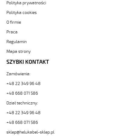
Z1Z1-
Polityka prywatności
F
Polityka cookies
5G1,5
Biały,
O firmie
300/500V
Praca
żyły
kolorowe,
Regulamin
bezh.
metr.
Mapa strony
88803
SZYBKI KONTAKT
30391
zł
Zamówienia:
0,00
2026-
+48 22 349 96 48
08-
+48 668 071 586
10T13:56:05+02:00
In
Dział techniczny:
stock
(H)05
+48 22 349 96 48
Z1Z1-
+48 668 071 586
F
2x0,75
sklep@helukabel-sklep.pl