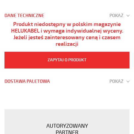
DANE TECHNICZNE
POKAŻ
Produkt niedostępny w polskim magazynie
HELUKABEL i wymaga indywidualnej wyceny.
Jeżeli jesteś zainteresowany ceną i czasem
realizacji
ZAPYTAJ O PRODUKT
DOSTAWA PALETOWA
POKAŻ
(H)05
Z1Z1-
F
5G1,5
Biały,
AUTORYZOWANY
300/500V
PARTNER