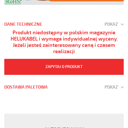
DANE TECHNICZNE
POKAŻ
Produkt niedostępny w polskim magazynie
HELUKABEL i wymaga indywidualnej wyceny.
Jeżeli jesteś zainteresowany ceną i czasem
realizacji
ZAPYTAJ O PRODUKT
DOSTAWA PALETOWA
POKAŻ
(H)05
Z1Z1-
F
4G4
Czarny,