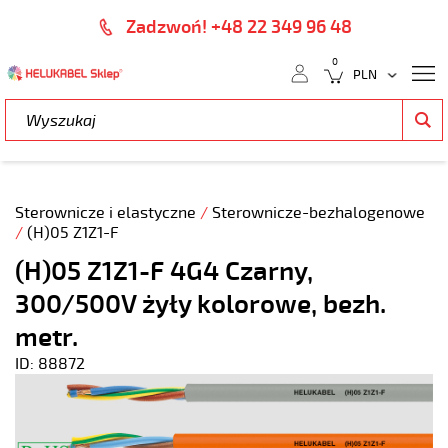
Zadzwoń! +48 22 349 96 48
0
Sterownicze i elastyczne
/
Sterownicze-bezhalogenowe
/
(H)05 Z1Z1-F
(H)05 Z1Z1-F 4G4 Czarny,
300/500V żyły kolorowe, bezh.
metr.
ID: 88872