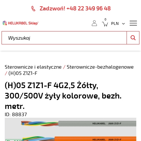
Zadzwoń! +48 22 349 96 48
0
Sterownicze i elastyczne
/
Sterownicze-bezhalogenowe
/
(H)05 Z1Z1-F
(H)05 Z1Z1-F 4G2,5 Żółty,
300/500V żyły kolorowe, bezh.
metr.
ID: 88837