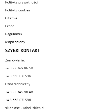
sklep.pl/upload/galleries/producers/small_
Polityka prywatności
(H)05
Polityka cookies
Z1Z1-
F
O firmie
4G2,5
Żółty,
Praca
300/500V
Regulamin
żyły
kolorowe,
Mapa strony
bezh.
SZYBKI KONTAKT
metr.
88837
30425
Zamówienia:
zł
+48 22 349 96 48
0,00
2026-
+48 668 071 586
08-
Dział techniczny:
09T19:49:20+02:00
In
+48 22 349 96 48
stock
(H)05
+48 668 071 586
Z1Z1-
sklep@helukabel-sklep.pl
F