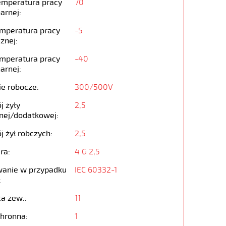
emperatura pracy
70
arnej:
emperatura pracy
-5
znej:
emperatura pracy
-40
arnej:
ie robocze:
300/500V
j żyły
2,5
nej/dodatkowej:
j żył robczych:
2,5
ra:
4 G 2,5
anie w przypadku
IEC 60332-1
:
ca zew.:
11
chronna:
1