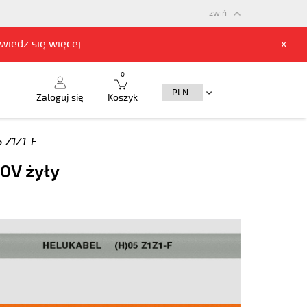
zwiń
owiedz się
więcej.
x
0
Zaloguj się
Koszyk
5 Z1Z1-F
0V żyły