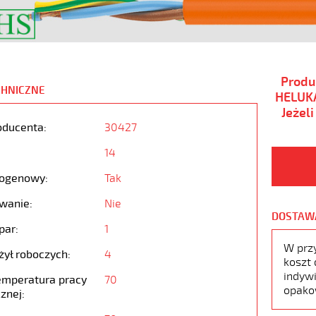
Produ
CHNICZNE
HELUKA
Jeżel
oducenta:
30427
14
ogenowy:
Tak
wanie:
Nie
DOSTAW
par:
1
W prz
żył roboczych:
4
koszt 
indywi
emperatura pracy
70
opako
znej: