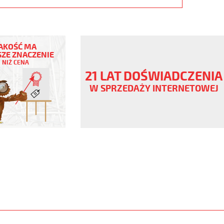
AKOŚĆ MA
ZE ZNACZENIE
NIŻ CENA
czowy,
21 LAT DOŚWIADCZENIA
V
W SPRZEDAŻY INTERNETOWEJ
,
www.static.helukabel-
/upload/galleries/products/1542-
www.helukabel-
h-