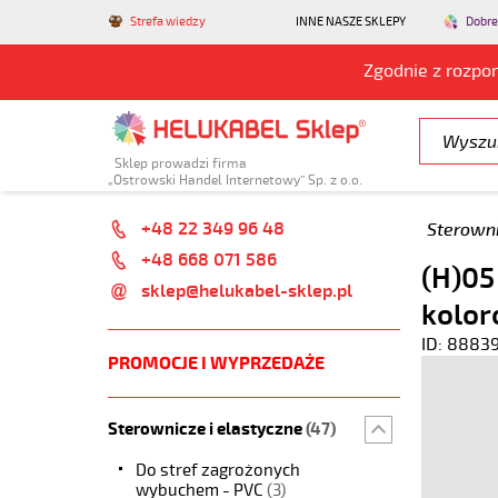
Strefa wiedzy
INNE NASZE SKLEPY
Dobre
Zgodnie z rozpo
Sklep prowadzi firma
„Ostrowski Handel Internetowy” Sp. z o.o.
+48 22 349 96 48
Sterowni
+48 668 071 586
(H)05
sklep@helukabel-sklep.pl
kolor
ID: 8883
PROMOCJE I WYPRZEDAŻE
Sterownicze i elastyczne
(47)
Do stref zagrożonych
wybuchem - PVC
(3)