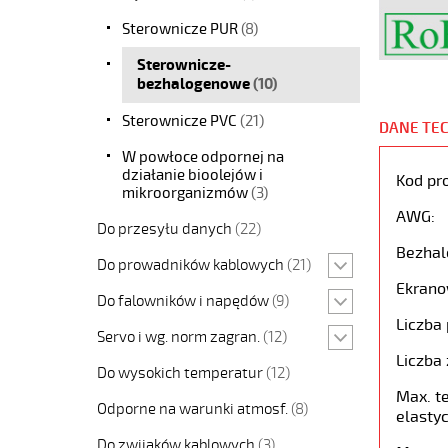
Sterownicze PUR
(8)
Sterownicze-
bezhalogenowe
(10)
Sterownicze PVC
(21)
DANE TE
W powłoce odpornej na
działanie bioolejów i
Kod pr
mikroorganizmów
(3)
AWG:
Do przesyłu danych
(22)
Bezhal
Do prowadników kablowych
(21)
Ekrano
Do falowników i napędów
(9)
Liczba 
Servo i wg. norm zagran.
(12)
Liczba 
Do wysokich temperatur
(12)
Max. t
Odporne na warunki atmosf.
(8)
elastyc
Do zwijaków kablowych
(3)