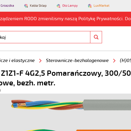
 Gniazdka
Kable Sklep
Oto Lampy
LuxMarket
rządzeniem RODO zmienilismy naszą Politykę Prywatności. D
cze i elastyczne
Sterownicze-bezhalogenowe
(H)0
 Z1Z1-F 4G2,5 Pomarańczowy, 300/50
owe, bezh. metr.
9