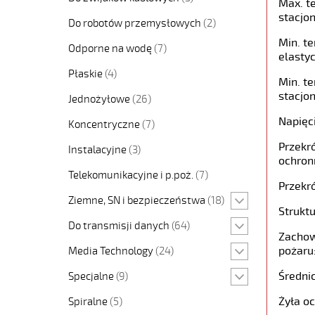
Max. t
stacjon
Do robotów przemysłowych
(2)
Min. t
Odporne na wodę
(7)
elastyc
Płaskie
(4)
Min. t
stacjon
Jednożyłowe
(26)
Napięc
Koncentryczne
(7)
Przekró
Instalacyjne
(3)
ochron
Telekomunikacyjne i p.poż.
(7)
Przekró
Ziemne, SN i bezpieczeństwa
(18)
Struktu
Do transmisji danych
(64)
Zachow
pożaru
Media Technology
(24)
Średni
Specjalne
(9)
Żyła o
Spiralne
(5)