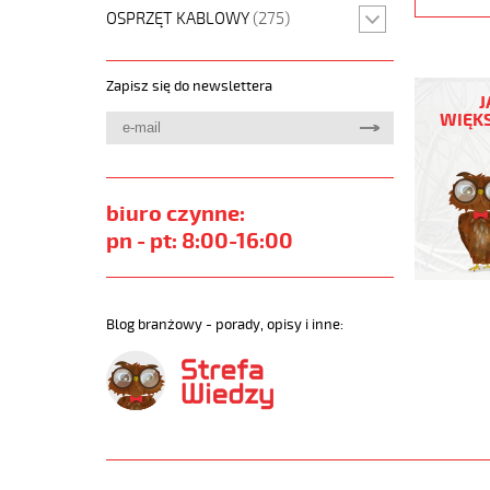
OSPRZĘT KABLOWY
(275)
(H)05
Zapisz się do newslettera
Z1Z1-
J
F
WIĘKS
4G2,5
Pomarań
300/500
żyły
biuro czynne:
kolorowe
pn - pt: 8:00-16:00
bezh.
metr.
https://
sklep.pl
Blog branżowy - porady, opisy i inne:
H05-
Z1Z1-
F.jpg
https://
sklep.pl/
05-
z1z1-
f-