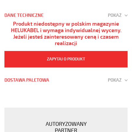
DANE TECHNICZNE
POKAŻ
Produkt niedostępny w polskim magazynie
HELUKABEL i wymaga indywidualnej wyceny.
Jeżeli jesteś zainteresowany ceną i czasem
realizacji
ZAPYTAJ O PRODUKT
DOSTAWA PALETOWA
POKAŻ
(H)05
Z1Z1-
F
4G1
Żółty,
AUTORYZOWANY
300/500V
PARTNER