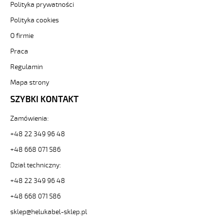
F
Polityka prywatności
4G1
Polityka cookies
Żółty,
300/500V
O firmie
żyły
Praca
kolorowe,
bezh.
Regulamin
metr.
88757
Mapa strony
30345
SZYBKI KONTAKT
zł
0,00
Zamówienia:
2026-
08-
+48 22 349 96 48
08T23:14:14+02:00
+48 668 071 586
In
stock
Dział techniczny:
(H)05
Z1Z1-
+48 22 349 96 48
F
+48 668 071 586
2x0,75
Czarny,
sklep@helukabel-sklep.pl