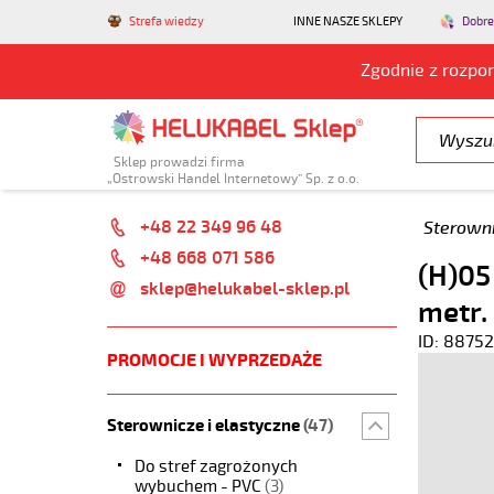
Strefa wiedzy
INNE NASZE SKLEPY
Dobre
Zgodnie z rozpo
Sklep prowadzi firma
„Ostrowski Handel Internetowy” Sp. z o.o.
+48 22 349 96 48
Sterowni
+48 668 071 586
(H)05
sklep@helukabel-sklep.pl
metr.
ID: 88752
PROMOCJE I WYPRZEDAŻE
Sterownicze i elastyczne
(47)
Do stref zagrożonych
wybuchem - PVC
(3)