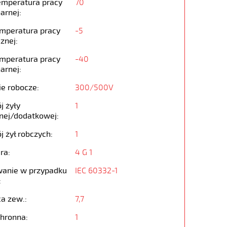
emperatura pracy
70
arnej:
emperatura pracy
-5
znej:
emperatura pracy
-40
arnej:
ie robocze:
300/500V
j żyły
1
nej/dodatkowej:
j żył robczych:
1
ra:
4 G 1
anie w przypadku
IEC 60332-1
:
ca zew.:
7,7
chronna:
1