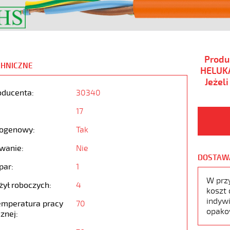
Produ
CHNICZNE
HELUKA
Jeżel
oducenta:
30340
17
ogenowy:
Tak
wanie:
Nie
DOSTAW
par:
1
W prz
żył roboczych:
4
koszt 
indywi
emperatura pracy
70
opako
znej: