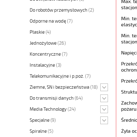
Max. t
stacjon
Do robotów przemysłowych
(2)
Min. t
Odporne na wodę
(7)
elastyc
Płaskie
(4)
Min. t
stacjon
Jednożyłowe
(26)
Napięc
Koncentryczne
(7)
Przekró
Instalacyjne
(3)
ochron
Telekomunikacyjne i p.poż.
(7)
Przekró
Ziemne, SN i bezpieczeństwa
(18)
Struktu
Do transmisji danych
(64)
Zachow
pożaru
Media Technology
(24)
Średni
Specjalne
(9)
Żyła o
Spiralne
(5)