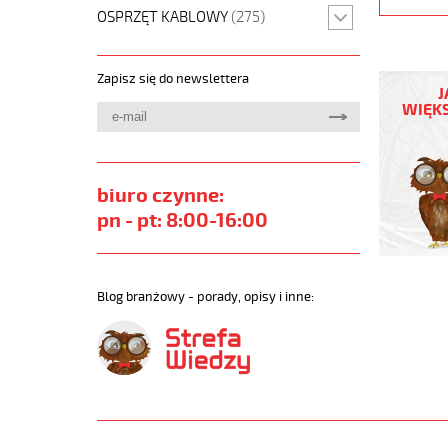
OSPRZĘT KABLOWY
(275)
(H)05
Zapisz się do newslettera
Z1Z1-
J
F
WIĘKS
4G1
Czarny,
300/500
żyły
biuro czynne:
kolorowe
pn - pt: 8:00-16:00
bezh.
metr.
https://
sklep.pl
Blog branżowy - porady, opisy i inne:
H05-
Z1Z1-
F.jpg
https://
sklep.pl/
05-
z1z1-
f-