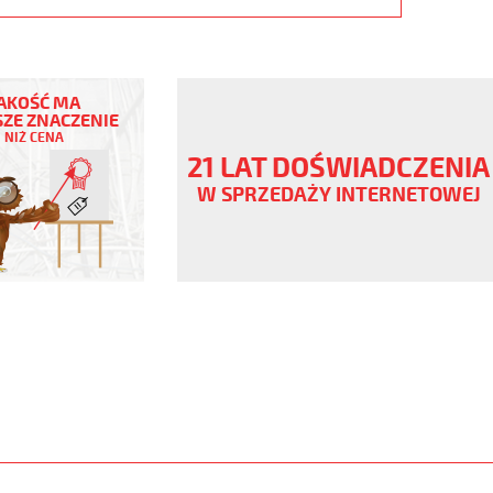
AKOŚĆ MA
ZE ZNACZENIE
NIŻ CENA
21 LAT DOŚWIADCZENIA
V
W SPRZEDAŻY INTERNETOWEJ
,
www.static.helukabel-
/upload/galleries/products/1542-
www.helukabel-
h-