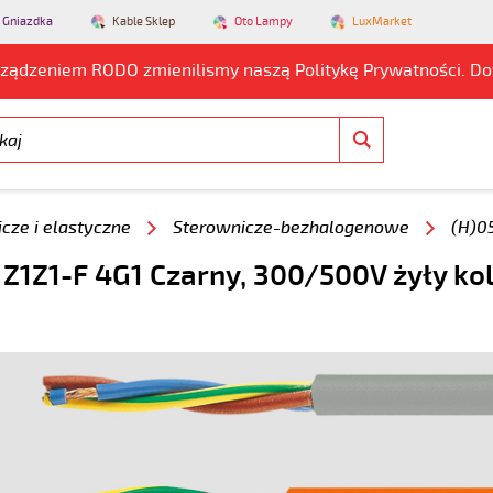
 Gniazdka
Kable Sklep
Oto Lampy
LuxMarket
rządzeniem RODO zmienilismy naszą Politykę Prywatności. D
cze i elastyczne
Sterownicze-bezhalogenowe
(H)0
 Z1Z1-F 4G1 Czarny, 300/500V żyły ko