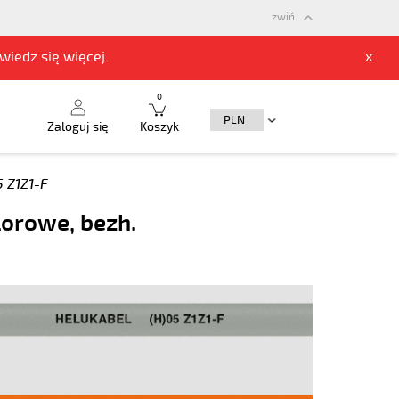
zwiń
owiedz się
więcej.
x
0
Zaloguj się
Koszyk
5 Z1Z1-F
lorowe, bezh.