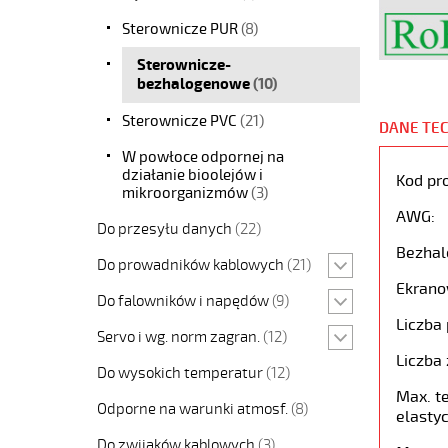
Sterownicze PUR
(8)
Sterownicze-
bezhalogenowe
(10)
Sterownicze PVC
(21)
DANE TE
W powłoce odpornej na
działanie bioolejów i
Kod pr
mikroorganizmów
(3)
AWG:
Do przesyłu danych
(22)
Bezhal
Do prowadników kablowych
(21)
Ekrano
Do falowników i napędów
(9)
Liczba 
Servo i wg. norm zagran.
(12)
Liczba 
Do wysokich temperatur
(12)
Max. t
Odporne na warunki atmosf.
(8)
elastyc
Do zwijaków kablowych
(3)