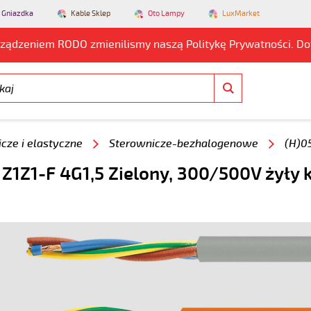
 Gniazdka
Kable Sklep
Oto Lampy
LuxMarket
rządzeniem RODO zmienilismy naszą Politykę Prywatności. D
cze i elastyczne
Sterownicze-bezhalogenowe
(H)0
 Z1Z1-F 4G1,5 Zielony, 300/500V żyły 