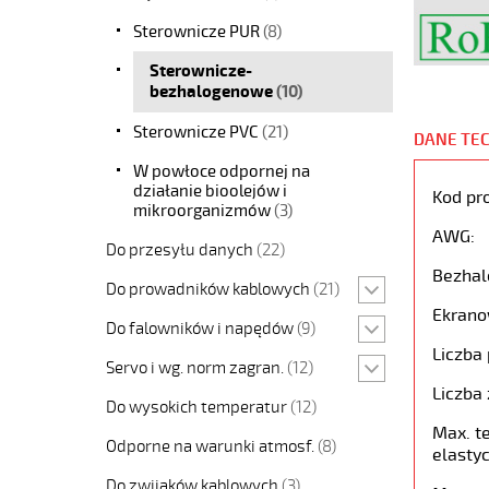
Sterownicze PUR
(8)
Sterownicze-
bezhalogenowe
(10)
Sterownicze PVC
(21)
DANE TE
W powłoce odpornej na
działanie bioolejów i
Kod pr
mikroorganizmów
(3)
AWG:
Do przesyłu danych
(22)
Bezhal
Do prowadników kablowych
(21)
Ekrano
Do falowników i napędów
(9)
Liczba 
Servo i wg. norm zagran.
(12)
Liczba 
Do wysokich temperatur
(12)
Max. t
Odporne na warunki atmosf.
(8)
elastyc
Do zwijaków kablowych
(3)