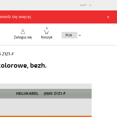
zwiń
owiedz się
więcej.
x
0
Zaloguj się
Koszyk
5 Z1Z1-F
kolorowe, bezh.