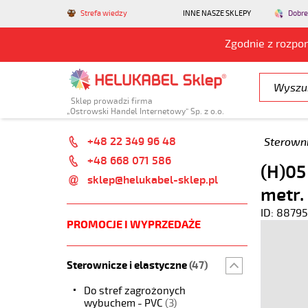
Strefa wiedzy
INNE NASZE SKLEPY
Dobre
Zgodnie z rozpo
Sklep prowadzi firma
„Ostrowski Handel Internetowy” Sp. z o.o.
+48 22 349 96 48
Sterowni
+48 668 071 586
(H)05
sklep@helukabel-sklep.pl
metr.
ID: 88795
PROMOCJE I WYPRZEDAŻE
Sterownicze i elastyczne
(47)
Do stref zagrożonych
wybuchem - PVC
(3)