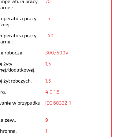
emperatura pracy
70
arnej:
emperatura pracy
-5
znej:
emperatura pracy
-40
arnej:
ie robocze:
300/500V
j żyły
1,5
nej/dodatkowej:
j żył robczych:
1,5
ra:
4 G 1,5
anie w przypadku
IEC 60332-1
:
ca zew.:
9
chronna:
1