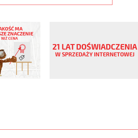
AKOŚĆ MA
ZE ZNACZENIE
NIŻ CENA
21 LAT DOŚWIADCZENIA
V
W SPRZEDAŻY INTERNETOWEJ
,
www.static.helukabel-
/upload/galleries/products/1542-
www.helukabel-
h-