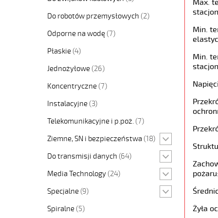
Max. t
stacjon
Do robotów przemysłowych
(2)
Min. t
Odporne na wodę
(7)
elastyc
Płaskie
(4)
Min. t
stacjon
Jednożyłowe
(26)
Napięc
Koncentryczne
(7)
Przekró
Instalacyjne
(3)
ochron
Telekomunikacyjne i p.poż.
(7)
Przekró
Ziemne, SN i bezpieczeństwa
(18)
Struktu
Do transmisji danych
(64)
Zachow
pożaru
Media Technology
(24)
Średni
Specjalne
(9)
Żyła o
Spiralne
(5)