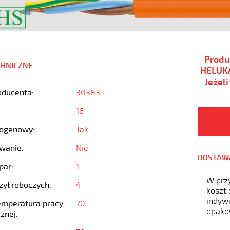
Produ
CHNICZNE
HELUKA
Jeżel
oducenta:
30383
16
ogenowy:
Tak
wanie:
Nie
DOSTAW
par:
1
W prz
żył roboczych:
4
koszt 
indywi
emperatura pracy
70
opako
znej: