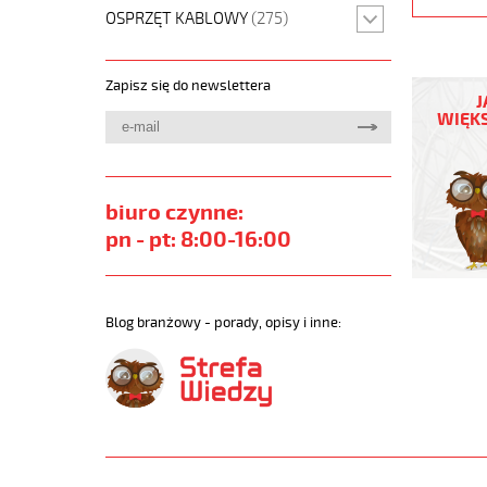
OSPRZĘT KABLOWY
(275)
(H)05
Zapisz się do newslettera
Z1Z1-
J
F
WIĘKS
4G1,5
Zielony,
300/500
żyły
biuro czynne:
kolorowe
pn - pt: 8:00-16:00
bezh.
metr.
https://
sklep.pl
Blog branżowy - porady, opisy i inne:
H05-
Z1Z1-
F.jpg
https://
sklep.pl/
05-
z1z1-
f-