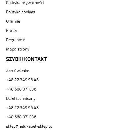
sklep.pl/upload/galleries/producers/small_
Polityka prywatności
(H)05
Polityka cookies
Z1Z1-
F
O firmie
4G1,5
Pomarańczowy,
Praca
300/500V
Regulamin
żyły
kolorowe,
Mapa strony
bezh.
SZYBKI KONTAKT
metr.
88799
30387
Zamówienia:
zł
+48 22 349 96 48
0,00
2026-
+48 668 071 586
08-
Dział techniczny:
10T10:23:53+02:00
In
+48 22 349 96 48
stock
(H)05
+48 668 071 586
Z1Z1-
sklep@helukabel-sklep.pl
F