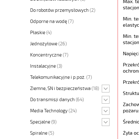
Max. t
stacjon
Do robotów przemysłowych
(2)
Min. t
Odporne na wodę
(7)
elastyc
Płaskie
(4)
Min. t
stacjon
Jednożyłowe
(26)
Napięc
Koncentryczne
(7)
Przekró
Instalacyjne
(3)
ochron
Telekomunikacyjne i p.poż.
(7)
Przekró
Ziemne, SN i bezpieczeństwa
(18)
Struktu
Do transmisji danych
(64)
Zachow
pożaru
Media Technology
(24)
Średni
Specjalne
(9)
Żyła o
Spiralne
(5)