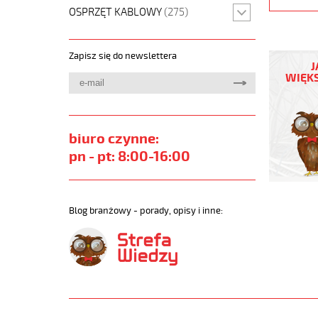
OSPRZĘT KABLOWY
(275)
(H)05
Zapisz się do newslettera
Z1Z1-
J
F
WIĘKS
4G1,5
Czarny,
300/500
żyły
biuro czynne:
kolorowe
pn - pt: 8:00-16:00
bezh.
metr.
https://
sklep.pl
Blog branżowy - porady, opisy i inne:
H05-
Z1Z1-
F.jpg
https://
sklep.pl/
05-
z1z1-
f-