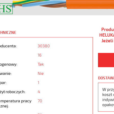
Produ
CHNICZNE
HELUKA
Jeżel
oducenta:
30380
16
ogenowy:
Tak
wanie:
Nie
DOSTAW
par:
1
W prz
żył roboczych:
4
koszt 
indywi
emperatura pracy
70
opako
znej: