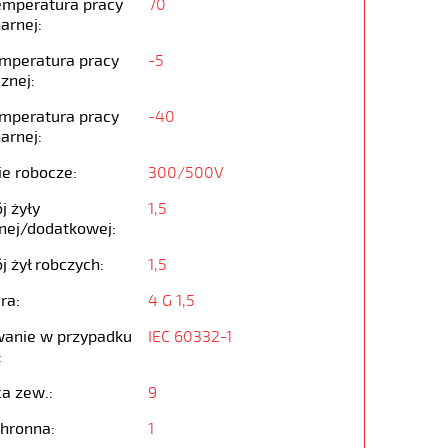
emperatura pracy
70
arnej:
emperatura pracy
-5
znej:
emperatura pracy
-40
arnej:
ie robocze:
300/500V
j żyły
1,5
nej/dodatkowej:
j żył robczych:
1,5
ra:
4 G 1,5
anie w przypadku
IEC 60332-1
:
ca zew.:
9
chronna:
1