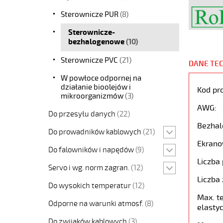
Sterownicze PUR
(8)
Sterownicze-
bezhalogenowe
(10)
Sterownicze PVC
(21)
DANE TE
W powłoce odpornej na
działanie bioolejów i
Kod pr
mikroorganizmów
(3)
AWG:
Do przesyłu danych
(22)
Bezhal
Do prowadników kablowych
(21)
Ekrano
Do falowników i napędów
(9)
Liczba 
Servo i wg. norm zagran.
(12)
Liczba 
Do wysokich temperatur
(12)
Max. t
Odporne na warunki atmosf.
(8)
elastyc
Do zwijaków kablowych
(3)