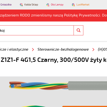
 Gniazdka
Kable Sklep
Oto Lampy
LuxMarket
rządzeniem RODO zmienilismy naszą Politykę Prywatności. D
cze i elastyczne
Sterownicze-bezhalogenowe
(H)0
 Z1Z1-F 4G1,5 Czarny, 300/500V żyły 