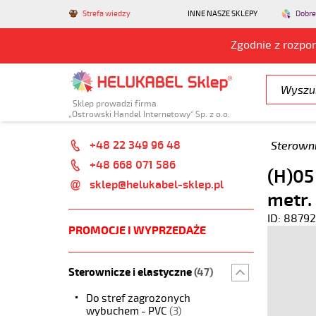
Strefa wiedzy
INNE NASZE SKLEPY
Dobre
Zgodnie z rozpo
Sklep prowadzi firma
„Ostrowski Handel Internetowy” Sp. z o.o.
+48 22 349 96 48
Sterowni
+48 668 071 586
(H)05
sklep@helukabel-sklep.pl
metr.
ID: 88792
PROMOCJE I WYPRZEDAŻE
Sterownicze i elastyczne
(47)
Do stref zagrożonych
wybuchem - PVC
(3)