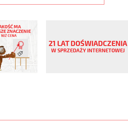
AKOŚĆ MA
ZE ZNACZENIE
NIŻ CENA
21 LAT DOŚWIADCZENIA
V
W SPRZEDAŻY INTERNETOWEJ
,
www.static.helukabel-
/upload/galleries/products/1542-
www.helukabel-
h-