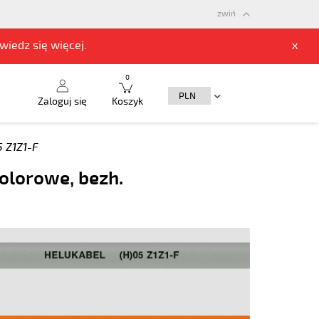
zwiń
owiedz się
więcej.
x
0
Zaloguj się
Koszyk
5 Z1Z1-F
kolorowe, bezh.