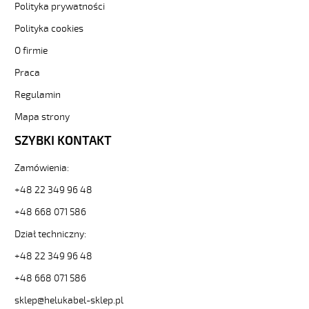
sklep.pl/upload/galleries/producers/small_
Polityka prywatności
(H)05
Polityka cookies
Z1Z1-
F
O firmie
4G0,75
Fioletowy,
Praca
300/500V
Regulamin
żyły
kolorowe,
Mapa strony
bezh.
SZYBKI KONTAKT
metr.
88720
30298
Zamówienia:
zł
+48 22 349 96 48
0,00
2026-
+48 668 071 586
08-
Dział techniczny:
08T21:41:40+02:00
In
+48 22 349 96 48
stock
(H)05
+48 668 071 586
Z1Z1-
sklep@helukabel-sklep.pl
F