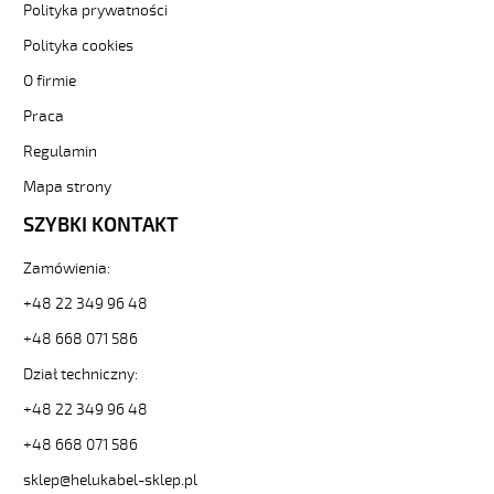
sklep.pl/upload/galleries/producers/small_
Polityka prywatności
(H)05
Polityka cookies
Z1Z1-
F
O firmie
4G0,75
Czarny,
Praca
300/500V
Regulamin
żyły
kolorowe,
Mapa strony
bezh.
SZYBKI KONTAKT
metr.
88712
30290
Zamówienia:
zł
+48 22 349 96 48
0,00
2026-
+48 668 071 586
08-
Dział techniczny:
08T09:04:40+02:00
In
+48 22 349 96 48
stock
(H)05
+48 668 071 586
Z1Z1-
sklep@helukabel-sklep.pl
F