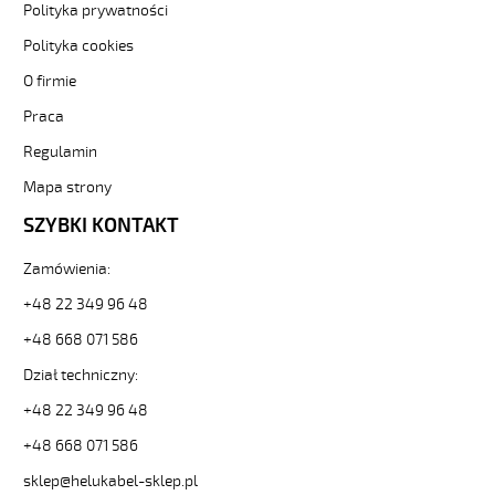
F
Polityka prywatności
2x4
Polityka cookies
Żółty,
300/500V
O firmie
żyły
Praca
kolorowe,
bezh.
Regulamin
metr.
88857
Mapa strony
30445
SZYBKI KONTAKT
zł
0,00
Zamówienia:
2026-
08-
+48 22 349 96 48
10T13:02:16+02:00
+48 668 071 586
In
stock
Dział techniczny:
(H)05
Z1Z1-
+48 22 349 96 48
F
+48 668 071 586
2x0,75
Czarny,
sklep@helukabel-sklep.pl