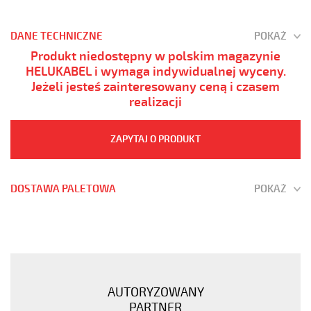
DANE TECHNICZNE
POKAŻ
Produkt niedostępny w polskim magazynie
HELUKABEL i wymaga indywidualnej wyceny.
Jeżeli jesteś zainteresowany ceną i czasem
realizacji
ZAPYTAJ O PRODUKT
DOSTAWA PALETOWA
POKAŻ
(H)05
Z1Z1-
F
2x4
Żółty,
AUTORYZOWANY
300/500V
PARTNER