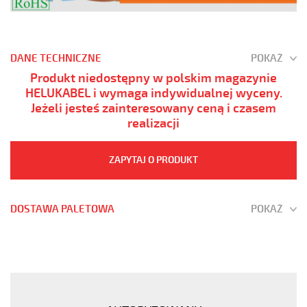
DANE TECHNICZNE
POKAŻ
Produkt niedostępny w polskim magazynie
HELUKABEL i wymaga indywidualnej wyceny.
Jeżeli jesteś zainteresowany ceną i czasem
realizacji
ZAPYTAJ O PRODUKT
DOSTAWA PALETOWA
POKAŻ
(H)05
Z1Z1-
F
3G4
Niebieski,