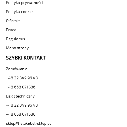
(H)05
Polityka prywatności
Z1Z1-
Polityka cookies
F
3G4
O firmie
Niebieski,
300/500V
Praca
żyły
Regulamin
kolorowe,
bezh.
Mapa strony
metr.
SZYBKI KONTAKT
88864
30452
zł
Zamówienia:
0,00
+48 22 349 96 48
2026-
08-
+48 668 071 586
07T08:25:07+02:00
Dział techniczny:
In
stock
+48 22 349 96 48
(H)05
Z1Z1-
+48 668 071 586
F
sklep@helukabel-sklep.pl
2x0,75