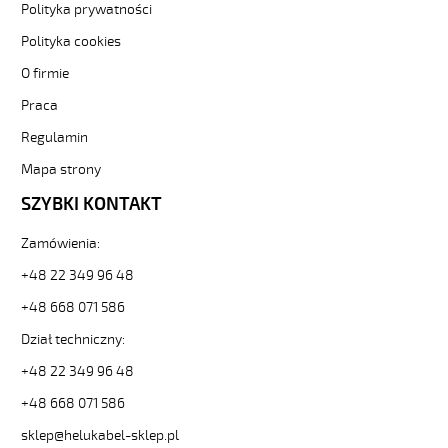
sklep.pl/upload/galleries/producers/small_
Polityka prywatności
(H)05
Polityka cookies
Z1Z1-
F
O firmie
3G2,5
Szary,
Praca
300/500V
Regulamin
żyły
kolorowe,
Mapa strony
bezh.
SZYBKI KONTAKT
metr.
88831
30419
Zamówienia:
zł
+48 22 349 96 48
0,00
2026-
+48 668 071 586
08-
Dział techniczny:
10T07:26:30+02:00
In
+48 22 349 96 48
stock
(H)05
+48 668 071 586
Z1Z1-
sklep@helukabel-sklep.pl
F