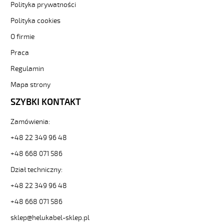
(H)05
Polityka prywatności
Z1Z1-
Polityka cookies
F
3G1
O firmie
Pomarańczowy,
300/500V
Praca
żyły
Regulamin
kolorowe,
bezh.
Mapa strony
metr.
SZYBKI KONTAKT
88749
30327
zł
Zamówienia:
0,00
+48 22 349 96 48
2026-
08-
+48 668 071 586
10T03:07:05+02:00
Dział techniczny:
In
stock
+48 22 349 96 48
(H)05
Z1Z1-
+48 668 071 586
F
sklep@helukabel-sklep.pl
2x0,75