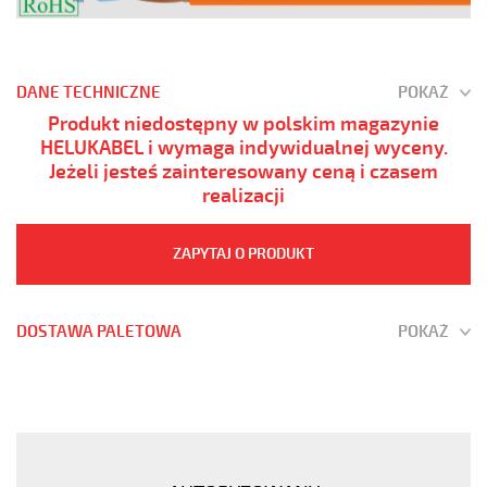
DANE TECHNICZNE
POKAŻ
Produkt niedostępny w polskim magazynie
HELUKABEL i wymaga indywidualnej wyceny.
Jeżeli jesteś zainteresowany ceną i czasem
realizacji
ZAPYTAJ O PRODUKT
DOSTAWA PALETOWA
POKAŻ
(H)05
Z1Z1-
F
3G1
Pomarańczowy,