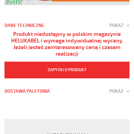
DANE TECHNICZNE
POKAŻ
Produkt niedostępny w polskim magazynie
HELUKABEL i wymaga indywidualnej wyceny.
Jeżeli jesteś zainteresowany ceną i czasem
realizacji
ZAPYTAJ O PRODUKT
DOSTAWA PALETOWA
POKAŻ
(H)05
Z1Z1-
F
3G1
Brązowy,