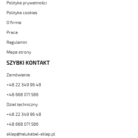
(H)05
Polityka prywatności
Z1Z1-
Polityka cookies
F
3G1
O firmie
Brązowy,
300/500V
Praca
żyły
Regulamin
kolorowe,
bezh.
Mapa strony
metr.
SZYBKI KONTAKT
88746
30324
zł
Zamówienia:
0,00
+48 22 349 96 48
2026-
08-
+48 668 071 586
07T05:50:11+02:00
Dział techniczny:
In
stock
+48 22 349 96 48
(H)05
Z1Z1-
+48 668 071 586
F
sklep@helukabel-sklep.pl
2x0,75