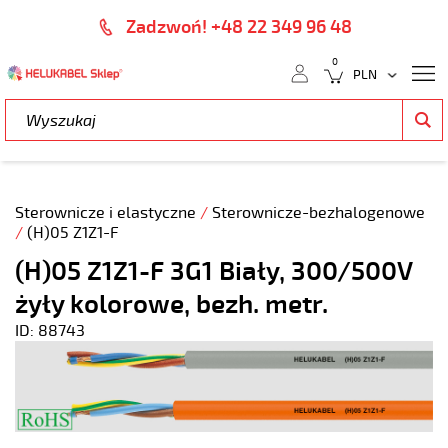
Zadzwoń! +48 22 349 96 48
0
Sterownicze i elastyczne
/
Sterownicze-bezhalogenowe
/
(H)05 Z1Z1-F
(H)05 Z1Z1-F 3G1 Biały, 300/500V
żyły kolorowe, bezh. metr.
ID: 88743