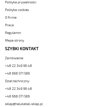
F
Polityka prywatności
3G1
Polityka cookies
Biały,
300/500V
O firmie
żyły
Praca
kolorowe,
bezh.
Regulamin
metr.
88743
Mapa strony
30321
SZYBKI KONTAKT
zł
0,00
Zamówienia:
2026-
08-
+48 22 349 96 48
08T07:30:15+02:00
+48 668 071 586
In
stock
Dział techniczny:
(H)05
Z1Z1-
+48 22 349 96 48
F
+48 668 071 586
2x0,75
Czarny,
sklep@helukabel-sklep.pl