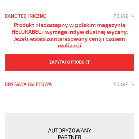
DANE TECHNICZNE
POKAŻ
Produkt niedostępny w polskim magazynie
HELUKABEL i wymaga indywidualnej wyceny.
Jeżeli jesteś zainteresowany ceną i czasem
realizacji
ZAPYTAJ O PRODUKT
DOSTAWA PALETOWA
POKAŻ
(H)05
Z1Z1-
F
3G1
Biały,
AUTORYZOWANY
300/500V
PARTNER