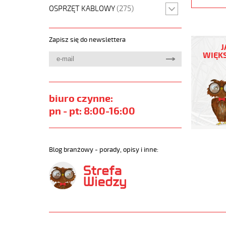
OSPRZĘT KABLOWY
(275)
(H)05
Zapisz się do newslettera
Z1Z1-
J
F
WIĘKS
3G1,5
Niebieski
300/500
żyły
biuro czynne:
kolorowe
pn - pt: 8:00-16:00
bezh.
metr.
https://
sklep.pl
Blog branżowy - porady, opisy i inne:
H05-
Z1Z1-
F.jpg
https://
sklep.pl/
05-
z1z1-
f-