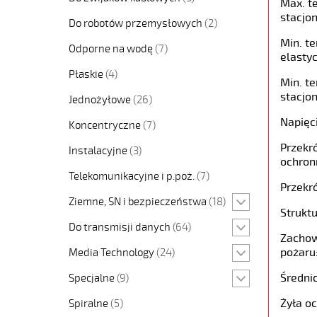
Max. t
stacjon
Do robotów przemysłowych
(2)
Min. t
Odporne na wodę
(7)
elastyc
Płaskie
(4)
Min. t
stacjon
Jednożyłowe
(26)
Napięc
Koncentryczne
(7)
Przekró
Instalacyjne
(3)
ochron
Telekomunikacyjne i p.poż.
(7)
Przekró
Ziemne, SN i bezpieczeństwa
(18)
Struktu
Do transmisji danych
(64)
Zachow
pożaru
Media Technology
(24)
Średni
Specjalne
(9)
Żyła o
Spiralne
(5)