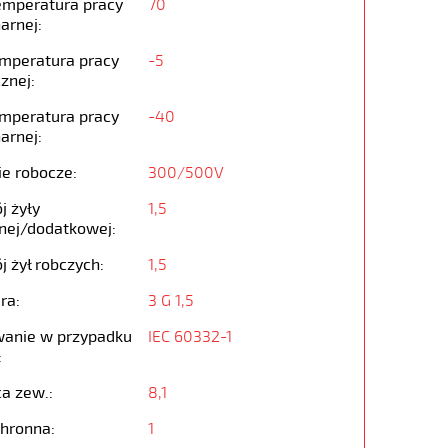
emperatura pracy
70
arnej:
emperatura pracy
-5
znej:
emperatura pracy
-40
arnej:
ie robocze:
300/500V
j żyły
1,5
nej/dodatkowej:
j żył robczych:
1,5
ra:
3 G 1,5
anie w przypadku
IEC 60332-1
:
ca zew.:
8,1
chronna:
1