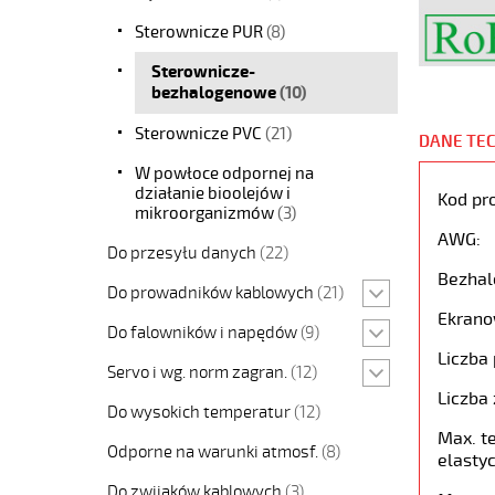
Sterownicze PUR
(8)
Sterownicze-
bezhalogenowe
(10)
Sterownicze PVC
(21)
DANE TE
W powłoce odpornej na
działanie bioolejów i
Kod pr
mikroorganizmów
(3)
AWG:
Do przesyłu danych
(22)
Bezhal
Do prowadników kablowych
(21)
Ekrano
Do falowników i napędów
(9)
Liczba 
Servo i wg. norm zagran.
(12)
Liczba 
Do wysokich temperatur
(12)
Max. t
Odporne na warunki atmosf.
(8)
elastyc
Do zwijaków kablowych
(3)