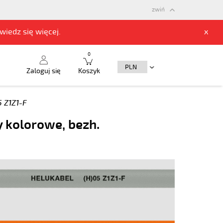
zwiń
owiedz się
więcej.
x
0
Zaloguj się
Koszyk
5 Z1Z1-F
y kolorowe, bezh.