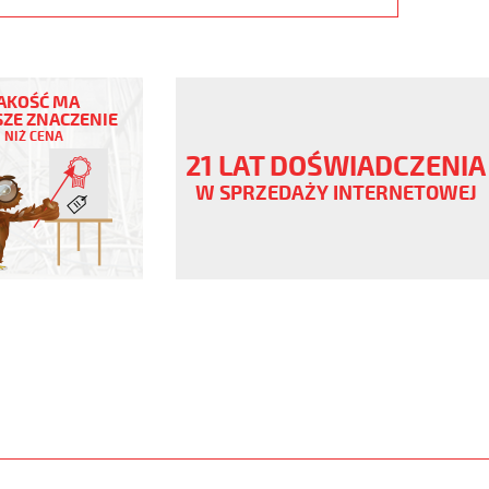
AKOŚĆ MA
ZE ZNACZENIE
NIŻ CENA
,
21 LAT DOŚWIADCZENIA
V
W SPRZEDAŻY INTERNETOWEJ
,
www.static.helukabel-
/upload/galleries/products/1542-
www.helukabel-
h-