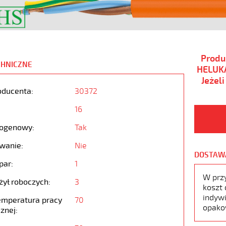
Produ
CHNICZNE
HELUKA
Jeżel
oducenta:
30372
16
ogenowy:
Tak
wanie:
Nie
DOSTAW
par:
1
W prz
żył roboczych:
3
koszt 
indywi
emperatura pracy
70
opako
znej: