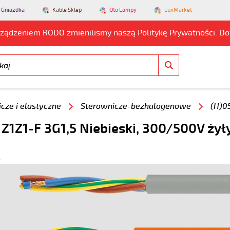
 Gniazdka
Kable Sklep
Oto Lampy
LuxMarket
rządzeniem RODO zmienilismy naszą Politykę Prywatności. D
cze i elastyczne
Sterownicze-bezhalogenowe
(H)0
 Z1Z1-F 3G1,5 Niebieski, 300/500V żył
4