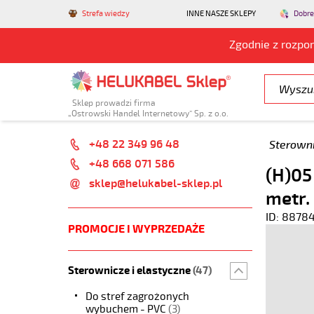
Strefa wiedzy
INNE NASZE SKLEPY
Dobre
Zgodnie z rozpo
Sklep prowadzi firma
„Ostrowski Handel Internetowy” Sp. z o.o.
+48 22 349 96 48
Sterowni
+48 668 071 586
(H)05
sklep@helukabel-sklep.pl
metr.
ID: 8878
PROMOCJE I WYPRZEDAŻE
Sterownicze i elastyczne
(47)
Do stref zagrożonych
wybuchem - PVC
(3)