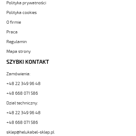
sklep.pl/upload/galleries/producers/small_
Polityka prywatności
(H)05
Polityka cookies
Z1Z1-
F
O firmie
3G1,5
Fioletowy,
Praca
300/500V
Regulamin
żyły
kolorowe,
Mapa strony
bezh.
SZYBKI KONTAKT
metr.
88790
30378
Zamówienia:
zł
+48 22 349 96 48
0,00
2026-
+48 668 071 586
08-
Dział techniczny:
09T07:49:47+02:00
In
+48 22 349 96 48
stock
(H)05
+48 668 071 586
Z1Z1-
sklep@helukabel-sklep.pl
F