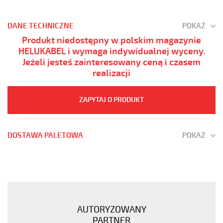
DANE TECHNICZNE
POKAŻ
Produkt niedostępny w polskim magazynie
HELUKABEL i wymaga indywidualnej wyceny.
Jeżeli jesteś zainteresowany ceną i czasem
realizacji
ZAPYTAJ O PRODUKT
DOSTAWA PALETOWA
POKAŻ
(H)05
Z1Z1-
F
3G1,5
Biały,
AUTORYZOWANY
300/500V
PARTNER