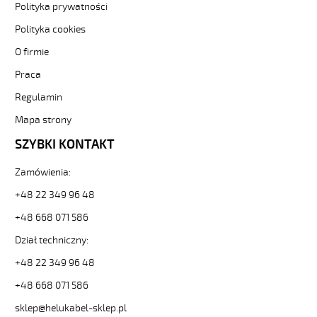
Z1Z1-
Polityka prywatności
F
Polityka cookies
3G1,5
Biały,
O firmie
300/500V
Praca
żyły
kolorowe,
Regulamin
bezh.
metr.
Mapa strony
88783
SZYBKI KONTAKT
30371
zł
Zamówienia:
0,00
2026-
+48 22 349 96 48
08-
+48 668 071 586
09T10:29:56+02:00
In
Dział techniczny:
stock
(H)05
+48 22 349 96 48
Z1Z1-
+48 668 071 586
F
2x0,75
sklep@helukabel-sklep.pl