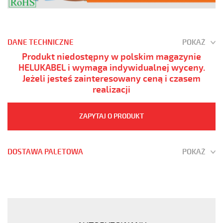
DANE TECHNICZNE
POKAŻ
Produkt niedostępny w polskim magazynie
HELUKABEL i wymaga indywidualnej wyceny.
Jeżeli jesteś zainteresowany ceną i czasem
realizacji
ZAPYTAJ O PRODUKT
DOSTAWA PALETOWA
POKAŻ
(H)05
Z1Z1-
F
3G0,75
Żółty,