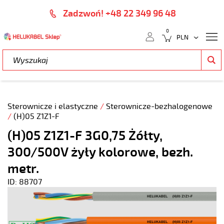
Zadzwoń! +48 22 349 96 48
0
Sterownicze i elastyczne
/
Sterownicze-bezhalogenowe
/
(H)05 Z1Z1-F
(H)05 Z1Z1-F 3G0,75 Żółty,
300/500V żyły kolorowe, bezh.
metr.
ID: 88707