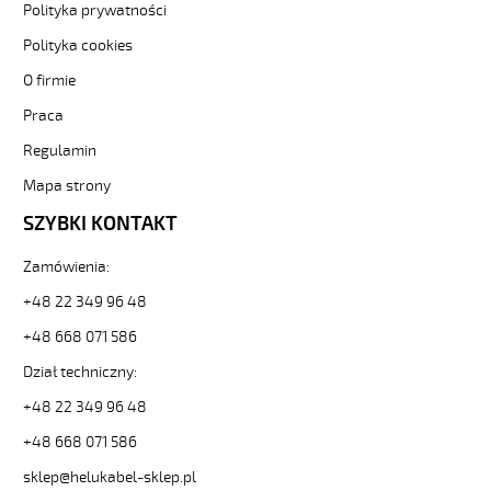
sklep.pl/upload/galleries/producers/small_
Polityka prywatności
(H)05
Polityka cookies
Z1Z1-
F
O firmie
3G0,75
Żółty,
Praca
300/500V
Regulamin
żyły
kolorowe,
Mapa strony
bezh.
SZYBKI KONTAKT
metr.
88707
30285
Zamówienia:
zł
+48 22 349 96 48
0,00
2026-
+48 668 071 586
08-
Dział techniczny:
11T14:45:09+02:00
In
+48 22 349 96 48
stock
(H)05
+48 668 071 586
Z1Z1-
sklep@helukabel-sklep.pl
F