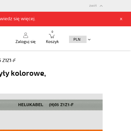
zwiń
owiedz się
więcej.
x
0
Zaloguj się
Koszyk
5 Z1Z1-F
yły kolorowe,