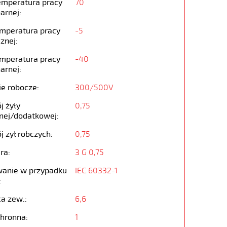
emperatura pracy
70
arnej:
emperatura pracy
-5
znej:
emperatura pracy
-40
arnej:
ie robocze:
300/500V
j żyły
0,75
nej/dodatkowej:
j żył robczych:
0,75
ra:
3 G 0,75
anie w przypadku
IEC 60332-1
:
ca zew.:
6,6
chronna:
1