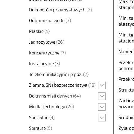
Max. t
stacjon
Do robotów przemysłowych
(2)
Min. t
Odporne na wodę
(7)
elastyc
Płaskie
(4)
Min. t
stacjon
Jednożyłowe
(26)
Napięc
Koncentryczne
(7)
Przekró
Instalacyjne
(3)
ochron
Telekomunikacyjne i p.poż.
(7)
Przekró
Ziemne, SN i bezpieczeństwa
(18)
Struktu
Do transmisji danych
(64)
Zachow
pożaru
Media Technology
(24)
Średni
Specjalne
(9)
Żyła o
Spiralne
(5)