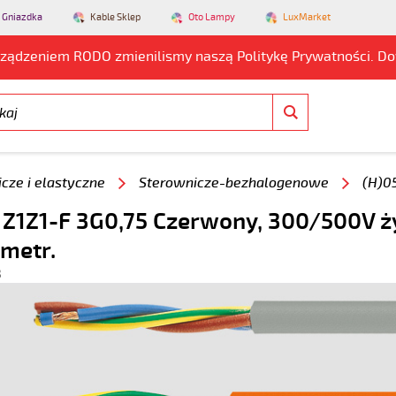
 Gniazdka
Kable Sklep
Oto Lampy
LuxMarket
rządzeniem RODO zmienilismy naszą Politykę Prywatności. D
cze i elastyczne
Sterownicze-bezhalogenowe
(H)0
 Z1Z1-F 3G0,75 Czerwony, 300/500V ż
 metr.
8