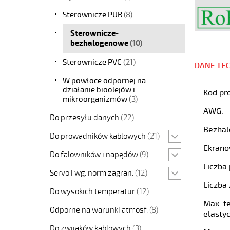
Sterownicze PUR
(8)
Sterownicze-
bezhalogenowe
(10)
Sterownicze PVC
(21)
DANE TE
W powłoce odpornej na
działanie bioolejów i
Kod pr
mikroorganizmów
(3)
AWG:
Do przesyłu danych
(22)
Bezhal
Do prowadników kablowych
(21)
Ekrano
Do falowników i napędów
(9)
Liczba 
Servo i wg. norm zagran.
(12)
Liczba 
Do wysokich temperatur
(12)
Max. t
Odporne na warunki atmosf.
(8)
elastyc
Do zwijaków kablowych
(3)