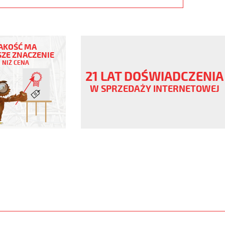
AKOŚĆ MA
ZE ZNACZENIE
NIŻ CENA
,
21 LAT DOŚWIADCZENIA
V
W SPRZEDAŻY INTERNETOWEJ
,
www.static.helukabel-
/upload/galleries/products/1542-
www.helukabel-
h-