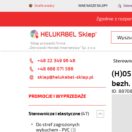
Strefa wiedzy
INNE NASZE SKLEPY
Dobre
Zgodnie z rozpo
Sklep prowadzi firma
„Ostrowski Handel Internetowy” Sp. z o.o.
+48 22 349 96 48
Sterowni
+48 668 071 586
(H)05
sklep@helukabel-sklep.pl
bezh.
ID: 8870
PROMOCJE I WYPRZEDAŻE
Sterownicze i elastyczne
(47)
Do stref zagrożonych
wybuchem - PVC
(3)