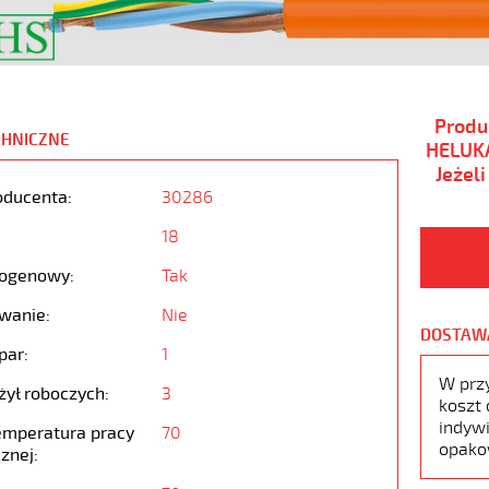
Produ
CHNICZNE
HELUKA
Jeżel
oducenta:
30286
18
ogenowy:
Tak
wanie:
Nie
DOSTAW
par:
1
W prz
żył roboczych:
3
koszt 
indywi
emperatura pracy
70
opako
znej: