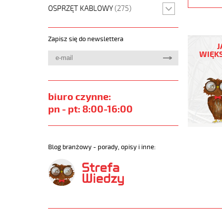
OSPRZĘT KABLOWY
(275)
(H)05
Zapisz się do newslettera
Z1Z1-
J
F
WIĘKS
3G0,75
Czerwony
300/500
żyły
biuro czynne:
kolorowe
pn - pt: 8:00-16:00
bezh.
metr.
https://
sklep.pl
Blog branżowy - porady, opisy i inne:
H05-
Z1Z1-
F.jpg
https://
sklep.pl/
05-
z1z1-
f-