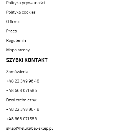
F
Polityka prywatności
4G0,75
Polityka cookies
Fioletowy,
300V
O firmie
żyły
Praca
kolorowe,
bezh.
Regulamin
metr.
89247
Mapa strony
32388
SZYBKI KONTAKT
zł
0,00
Zamówienia:
2026-
08-
+48 22 349 96 48
07T05:51:25+02:00
+48 668 071 586
In
stock
Dział techniczny:
+48 22 349 96 48
+48 668 071 586
sklep@helukabel-sklep.pl