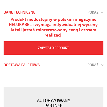
DANE TECHNICZNE
POKAŻ
Produkt niedostępny w polskim magazynie
HELUKABEL i wymaga indywidualnej wyceny.
Jeżeli jesteś zainteresowany ceną i czasem
realizacji
ZAPYTAJ O PRODUKT
DOSTAWA PALETOWA
POKAŻ
(H)03
Z1Z1-
F
4G0,75
Fioletowy,
AUTORYZOWANY
300V
PARTNER