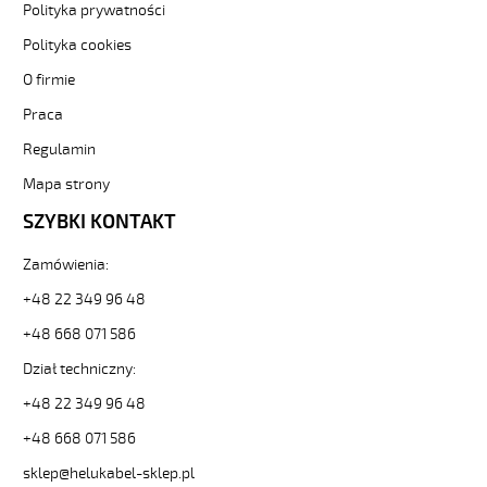
F
Polityka prywatności
4G0,75
Polityka cookies
Brązowy,
300V
O firmie
żyły
Praca
kolorowe,
bezh.
Regulamin
metr.
89243
Mapa strony
32384
SZYBKI KONTAKT
zł
0,00
Zamówienia:
2026-
08-
+48 22 349 96 48
07T13:31:56+02:00
+48 668 071 586
In
stock
Dział techniczny:
+48 22 349 96 48
+48 668 071 586
sklep@helukabel-sklep.pl