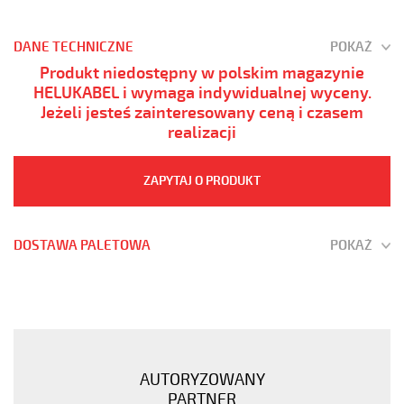
DANE TECHNICZNE
POKAŻ
Produkt niedostępny w polskim magazynie
HELUKABEL i wymaga indywidualnej wyceny.
Jeżeli jesteś zainteresowany ceną i czasem
realizacji
ZAPYTAJ O PRODUKT
DOSTAWA PALETOWA
POKAŻ
(H)03
Z1Z1-
F
4G0,75
Brązowy,
AUTORYZOWANY
300V
PARTNER