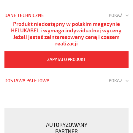
DANE TECHNICZNE
POKAŻ
Produkt niedostępny w polskim magazynie
HELUKABEL i wymaga indywidualnej wyceny.
Jeżeli jesteś zainteresowany ceną i czasem
realizacji
ZAPYTAJ O PRODUKT
DOSTAWA PALETOWA
POKAŻ
(H)03
Z1Z1-
F
4G0,5
Zielony,
AUTORYZOWANY
300V
PARTNER