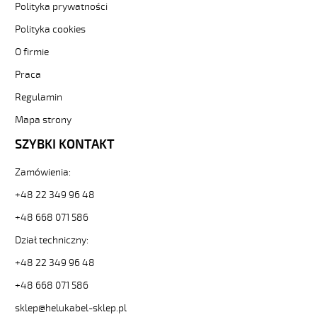
F
Polityka prywatności
4G0,5
Polityka cookies
Zielony,
300V
O firmie
żyły
Praca
kolorowe,
bezh.
Regulamin
metr.
89212
Mapa strony
32353
SZYBKI KONTAKT
zł
0,00
Zamówienia:
2026-
08-
+48 22 349 96 48
11T06:14:55+02:00
+48 668 071 586
In
stock
Dział techniczny:
+48 22 349 96 48
+48 668 071 586
sklep@helukabel-sklep.pl