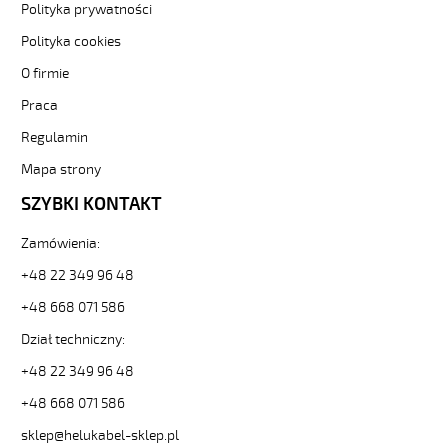
F
Polityka prywatności
4G0,5
Polityka cookies
Czerwony,
300V
O firmie
żyły
Praca
kolorowe,
bezh.
Regulamin
metr.
89215
Mapa strony
32356
SZYBKI KONTAKT
zł
0,00
Zamówienia:
2026-
08-
+48 22 349 96 48
07T15:40:38+02:00
+48 668 071 586
In
stock
Dział techniczny:
+48 22 349 96 48
+48 668 071 586
sklep@helukabel-sklep.pl