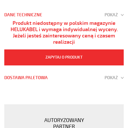
DANE TECHNICZNE
POKAŻ
Produkt niedostępny w polskim magazynie
HELUKABEL i wymaga indywidualnej wyceny.
Jeżeli jesteś zainteresowany ceną i czasem
realizacji
ZAPYTAJ O PRODUKT
DOSTAWA PALETOWA
POKAŻ
(H)03
Z1Z1-
F
4G0,5
Czerwony,
AUTORYZOWANY
300V
PARTNER