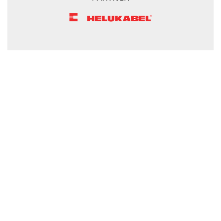
żyły
kolorowe,
bezh.
metr.
https://www.static.helukabel-
sklep.pl/upload/galleries/products/1541-
H03-
Z1Z1-
F.jpg
https://www.helukabel-
sklep.pl/h-
03-
z1z1-
f-
3x0-
75-
qmmszary-
300vzyly-
kolorowe-
bezh-
metr-
-3-
89228