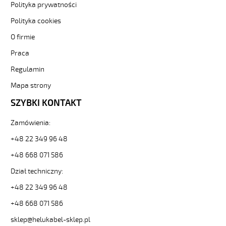
F
Polityka prywatności
2x0,75
Polityka cookies
Szary,
300V
O firmie
żyły
Praca
kolorowe,
bezh.
Regulamin
metr.
89228
Mapa strony
32369
SZYBKI KONTAKT
zł
0,00
Zamówienia:
2026-
08-
+48 22 349 96 48
08T02:07:09+02:00
+48 668 071 586
In
stock
Dział techniczny:
+48 22 349 96 48
+48 668 071 586
sklep@helukabel-sklep.pl