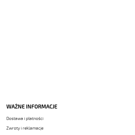
Sterownicze
i
elastyczne.
(H)03
Z1Z1-
F
2x0,75
Szary,
300V
żyły
kolorowe,
bezh.
metr.
od
Hekulabel
[kod:
32369].
WAŻNE INFORMACJE
HELUKABEL
https://www.static.helukabel-
Dostawa i płatności
sklep.pl/upload/galleries/producers/small_
(H)03
Zwroty i reklamacje
Z1Z1-