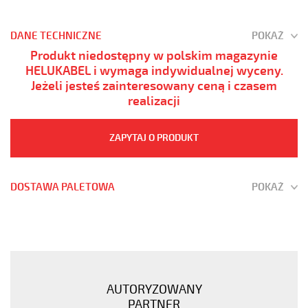
DANE TECHNICZNE
POKAŻ
Produkt niedostępny w polskim magazynie
HELUKABEL i wymaga indywidualnej wyceny.
Jeżeli jesteś zainteresowany ceną i czasem
realizacji
ZAPYTAJ O PRODUKT
DOSTAWA PALETOWA
POKAŻ
(H)03
Z1Z1-
F
2x0,75
Niebieski,
AUTORYZOWANY
300V
PARTNER