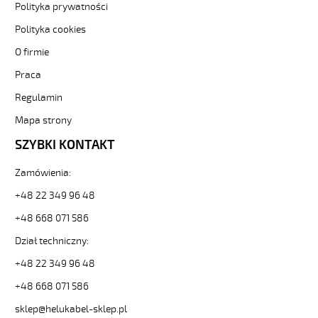
F
Polityka prywatności
2x0,75
Polityka cookies
Niebieski,
300V
O firmie
żyły
Praca
kolorowe,
bezh.
Regulamin
metr.
89221
Mapa strony
32362
SZYBKI KONTAKT
zł
0,00
Zamówienia:
2026-
08-
+48 22 349 96 48
10T07:25:40+02:00
+48 668 071 586
In
stock
Dział techniczny:
+48 22 349 96 48
+48 668 071 586
sklep@helukabel-sklep.pl