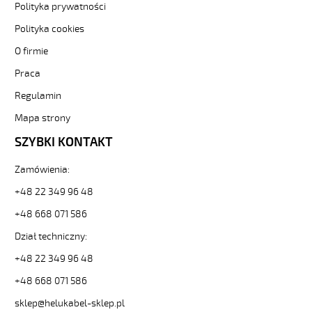
F
Polityka prywatności
2x0,75
Polityka cookies
Czerwony,
300V
O firmie
żyły
Praca
kolorowe,
bezh.
Regulamin
metr.
89225
Mapa strony
32366
SZYBKI KONTAKT
zł
0,00
Zamówienia:
2026-
08-
+48 22 349 96 48
09T09:14:51+02:00
+48 668 071 586
In
stock
Dział techniczny:
+48 22 349 96 48
+48 668 071 586
sklep@helukabel-sklep.pl