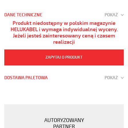
DANE TECHNICZNE
POKAŻ
Produkt niedostępny w polskim magazynie
HELUKABEL i wymaga indywidualnej wyceny.
Jeżeli jesteś zainteresowany ceną i czasem
realizacji
ZAPYTAJ O PRODUKT
DOSTAWA PALETOWA
POKAŻ
(H)03
Z1Z1-
F
2x0,75
Czerwony,
AUTORYZOWANY
300V
PARTNER