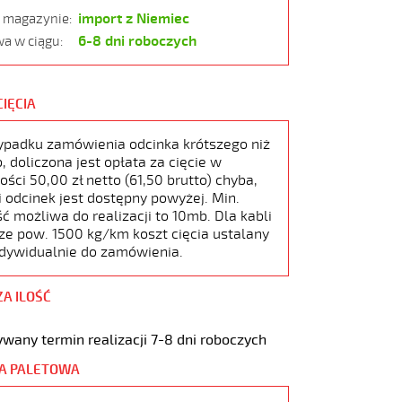
import z Niemiec
w magazynie:
6-8 dni roboczych
a w ciągu:
CIĘCIA
ypadku zamówienia odcinka krótszego niż
 doliczona jest opłata za cięcie w
ści 50,00 zł netto (61,50 brutto) chyba,
i odcinek jest dostępny powyżej. Min.
ć możliwa do realizacji to 10mb. Dla kabli
ze pow. 1500 kg/km koszt cięcia ustalany
ndywidualnie do zamówienia.
ZA ILOŚĆ
wany termin realizacji 7-8 dni roboczych
A PALETOWA