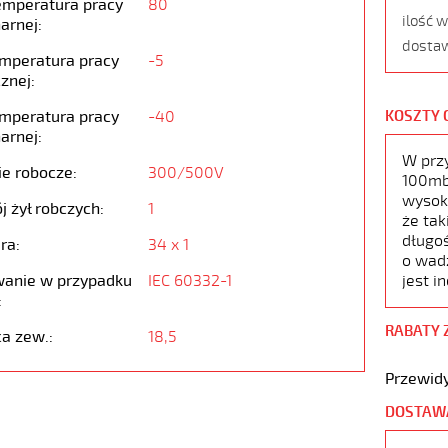
emperatura pracy
80
ilość 
arnej:
dostaw
emperatura pracy
-5
znej:
emperatura pracy
-40
KOSZTY 
arnej:
W prz
ie robocze:
300/500V
100mb,
wysoko
j żył robczych:
1
że tak
długoś
ra:
34 x 1
o wad
anie w przypadku
IEC 60332-1
jest i
:
RABATY 
ca zew.:
18,5
Przewidy
DOSTAW