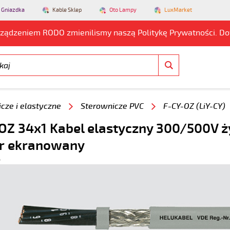
 Gniazdka
Kable Sklep
Oto Lampy
LuxMarket
rządzeniem RODO zmienilismy naszą Politykę Prywatności. D
cze i elastyczne
Sterownicze PVC
F-CY-OZ (LiY-CY)
OZ 34x1 Kabel elastyczny 300/500V ż
r ekranowany
6