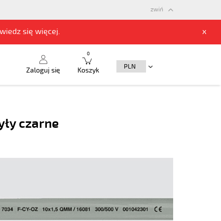
zwiń
owiedz się
więcej.
x
0
Zaloguj się
Koszyk
yły czarne