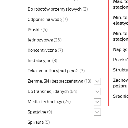
Max. t
stacjon
Do robotów przemysłowych
(2)
Min. t
Odporne na wodę
(7)
elastyc
Płaskie
(4)
Min. t
stacjon
Jednożyłowe
(26)
Napięc
Koncentryczne
(7)
Przekró
Instalacyjne
(3)
Struktu
Telekomunikacyjne i p.poż.
(7)
Zachow
Ziemne, SN i bezpieczeństwa
(18)
pożaru
Do transmisji danych
(64)
Średni
Media Technology
(24)
Specjalne
(9)
Spiralne
(5)