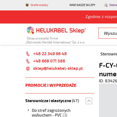
Strefa wiedzy
INNE NASZE SKLEPY
Dobre
Zgodnie z rozpo
Sklep prowadzi firma
„Ostrowski Handel Internetowy” Sp. z o.o.
+48 22 349 96 48
Sterowni
+48 668 071 586
F-CY-
sklep@helukabel-sklep.pl
nume
ID: 8342
PROMOCJE I WYPRZEDAŻE
Sterownicze i elastyczne
(47)
Do stref zagrożonych
wybuchem - PVC
(3)