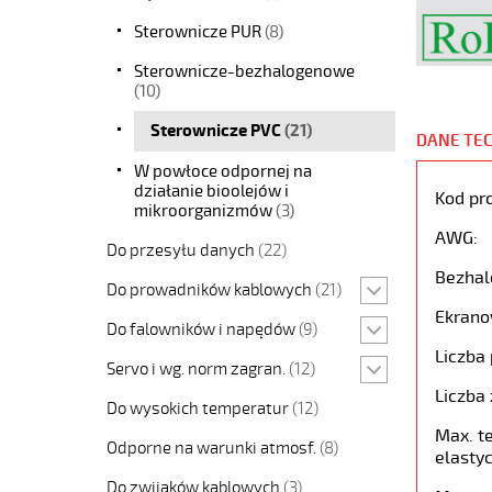
Sterownicze PUR
(8)
Sterownicze-bezhalogenowe
(10)
Sterownicze PVC
(21)
DANE TE
W powłoce odpornej na
działanie bioolejów i
Kod pr
mikroorganizmów
(3)
AWG:
Do przesyłu danych
(22)
Bezhal
Do prowadników kablowych
(21)
Ekrano
Do falowników i napędów
(9)
Liczba 
Servo i wg. norm zagran.
(12)
Liczba 
Do wysokich temperatur
(12)
Max. t
Odporne na warunki atmosf.
(8)
elastyc
Do zwijaków kablowych
(3)