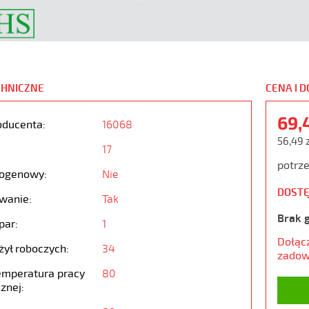
CHNICZNE
CENA I 
69,
oducenta:
16068
56,49 
17
potrze
ogenowy:
Nie
DOSTĘ
wanie:
Tak
Brak 
par:
1
Dołąc
żył roboczych:
34
zadow
emperatura pracy
80
znej: