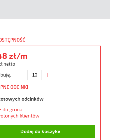
DOSTĘPNOŚĆ
48 zł/m
zł netto
buję:
PNE ODCINKI
gotowych odcinków
z do grona
olonych klientów!
Dodaj do koszyka