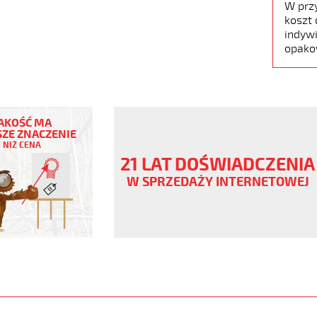
W prz
koszt 
indywi
opako
AKOŚĆ MA
ZE ZNACZENIE
NIŻ CENA
21 LAT DOŚWIADCZENIA
ny
W SPRZEDAŻY INTERNETOWEJ
V
any
www.static.helukabel-
upload/galleries/products/1522-