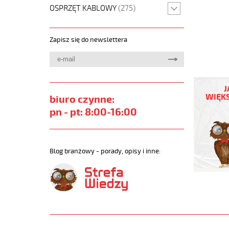
OSPRZĘT KABLOWY
(275)
Zapisz się do newslettera
F-
CY-
J
OZ
WIĘKS
biuro czynne:
34x1
pn - pt: 8:00-16:00
Kabel
elastycz
300/500
żyły
Blog branżowy - porady, opisy i inne:
czarne
numer
ekranow
https://
sklep.pl/
F-
CY-
OZ-