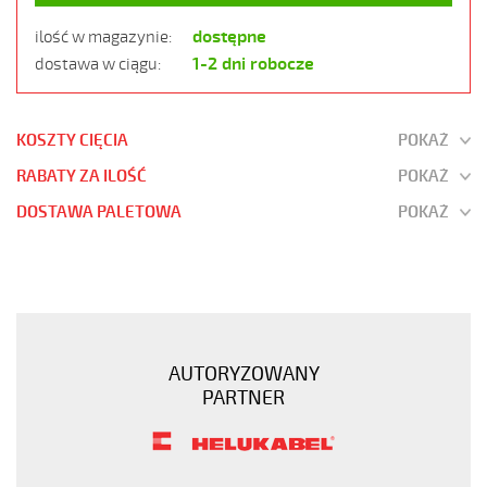
dostępne
ilość w magazynie:
1-2 dni robocze
dostawa w ciągu:
KOSZTY CIĘCIA
POKAŻ
RABATY ZA ILOŚĆ
POKAŻ
DOSTAWA PALETOWA
POKAŻ
F-
CY-
OZ
10x1
Kabel
AUTORYZOWANY
elastyczny
PARTNER
300/500V
żyły
czarne
numer