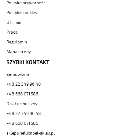
Sterownicze
Polityka prywatności
i
elastyczne.
Polityka cookies
F-
O firmie
CY-
OZ
Praca
10x1
Regulamin
Kabel
elastyczny
Mapa strony
300/500V
żyły
SZYBKI KONTAKT
czarne
numer
Zamówienia:
ekranowany
+48 22 349 96 48
od
Hekulabel
+48 668 071 586
[kod:
Dział techniczny:
16058].
HELUKABEL
+48 22 349 96 48
https://www.static.helukabel-
sklep.pl/upload/galleries/producers/small_
+48 668 071 586
F-
sklep@helukabel-sklep.pl
CY-