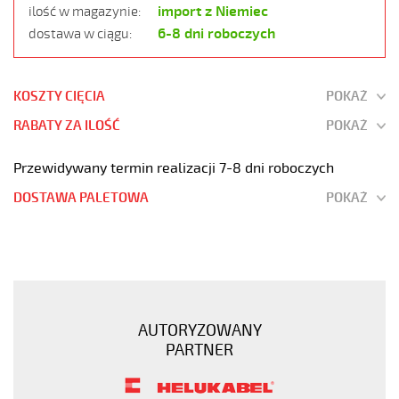
import z Niemiec
ilość w magazynie:
6-8 dni roboczych
dostawa w ciągu:
KOSZTY CIĘCIA
POKAŻ
RABATY ZA ILOŚĆ
POKAŻ
Przewidywany termin realizacji 7-8 dni roboczych
DOSTAWA PALETOWA
POKAŻ
F-
C-
PURÖ-
OZ
2x1,5
AUTORYZOWANY
Kabel
PARTNER
elastyczny
300/500V
szary,izol.pur