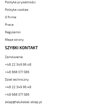
metr-
Polityka prywatności
-3-
Polityka cookies
84724
Sterownicze
O firmie
i
Praca
elastyczne.
F-
Regulamin
C-
PURÖ-
Mapa strony
OZ
SZYBKI KONTAKT
2x1,5
Kabel
Zamówienia:
elastyczny
300/500V
+48 22 349 96 48
szary,izol.pur
ekran.
+48 668 071 586
metr.
Dział techniczny:
od
Hekulabel
+48 22 349 96 48
[kod:
+48 668 071 586
21280].
HELUKABEL
sklep@helukabel-sklep.pl