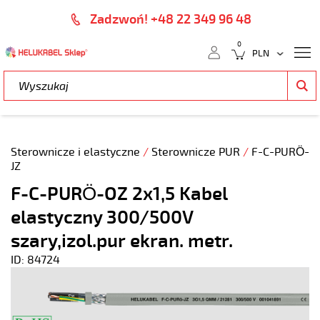
Zadzwoń! +48 22 349 96 48
0
Sterownicze i elastyczne
/
Sterownicze PUR
/
F-C-PURÖ-
JZ
F-C-PURÖ-OZ 2x1,5 Kabel
elastyczny 300/500V
szary,izol.pur ekran. metr.
ID: 84724