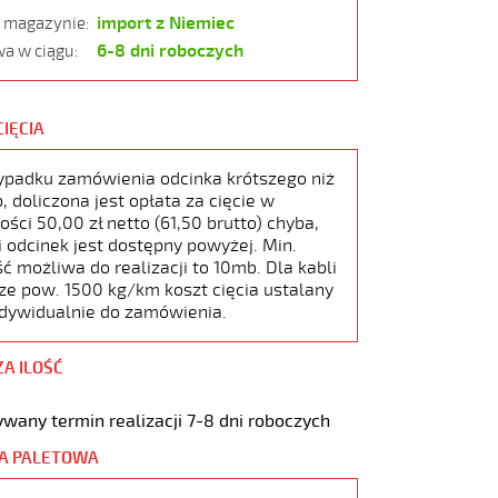
import z Niemiec
w magazynie:
6-8 dni roboczych
a w ciągu:
CIĘCIA
ypadku zamówienia odcinka krótszego niż
 doliczona jest opłata za cięcie w
ści 50,00 zł netto (61,50 brutto) chyba,
i odcinek jest dostępny powyżej. Min.
ć możliwa do realizacji to 10mb. Dla kabli
ze pow. 1500 kg/km koszt cięcia ustalany
ndywidualnie do zamówienia.
ZA ILOŚĆ
wany termin realizacji 7-8 dni roboczych
A PALETOWA