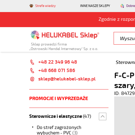
Strefa wiedzy
INNE NASZE SKLEPY
Dobre
Zgodnie z rozpo
Sklep prowadzi firma
„Ostrowski Handel Internetowy” Sp. z o.o.
+48 22 349 96 48
Sterowni
+48 668 071 586
F-C-P
sklep@helukabel-sklep.pl
szary
ID: 84729
PROMOCJE I WYPRZEDAŻE
Sterownicze i elastyczne
(47)
Do stref zagrożonych
wybuchem - PVC
(3)