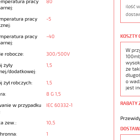
emperatura pracy
80
ilość 
arnej:
dostaw
emperatura pracy
-5
znej:
emperatura pracy
-40
KOSZTY 
arnej:
W prz
ie robocze:
300/500V
100mb,
wysoko
j żyły
1,5
że tak
nej/dodatkowej:
długoś
o wad
j żył robczych:
1,5
jest i
ra:
8 G 1,5
RABATY 
anie w przypadku
IEC 60332-1
:
Przewidy
ca zew.:
10,5
DOSTAW
chronna:
1