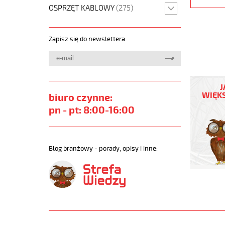
OSPRZĘT KABLOWY
(275)
Zapisz się do newslettera
F-
C-
J
PURÖ-
WIĘKS
biuro czynne:
JZ
pn - pt: 8:00-16:00
8G1,5
Kabel
elastycz
300/500
Blog branżowy - porady, opisy i inne:
szary,izol
ekran.
metr.
https://
sklep.pl/
F-
C-
PURO-