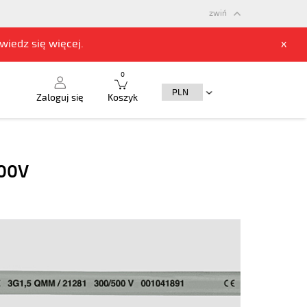
zwiń
owiedz się
więcej.
x
0
Zaloguj się
Koszyk
500V