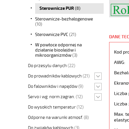
Sterownicze PUR
(8)
Sterownicze-bezhalogenowe
(10)
Sterownicze PVC
(21)
DANE TE
W powłoce odpornej na
działanie bioolejów i
Kod pr
mikroorganizmów
(3)
AWG:
Do przesyłu danych
(22)
Bezhal
Do prowadników kablowych
(21)
Ekrano
Do falowników i napędów
(9)
Liczba 
Servo i wg. norm zagran.
(12)
Liczba 
Do wysokich temperatur
(12)
Max. t
Odporne na warunki atmosf.
(8)
elastyc
Do zwijaków kablowych
(3)