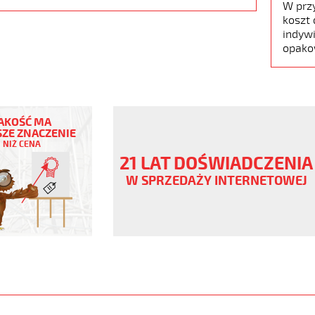
W prz
koszt 
indywi
opako
AKOŚĆ MA
ZE ZNACZENIE
NIŻ CENA
21 LAT DOŚWIADCZENIA
W SPRZEDAŻY INTERNETOWEJ
ny
V
.pur
www.static.helukabel-
upload/galleries/products/1536-