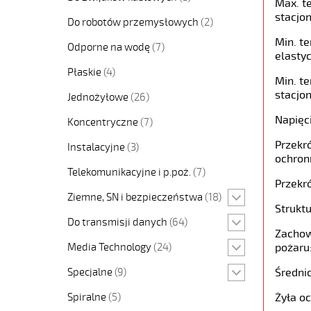
Max. t
stacjon
Do robotów przemysłowych
(2)
Min. t
Odporne na wodę
(7)
elastyc
Płaskie
(4)
Min. t
stacjon
Jednożyłowe
(26)
Napięc
Koncentryczne
(7)
Przekró
Instalacyjne
(3)
ochron
Telekomunikacyjne i p.poż.
(7)
Przekró
Ziemne, SN i bezpieczeństwa
(18)
Struktu
Do transmisji danych
(64)
Zachow
Media Technology
(24)
pożaru
Specjalne
(9)
Średni
Spiralne
(5)
Żyła o