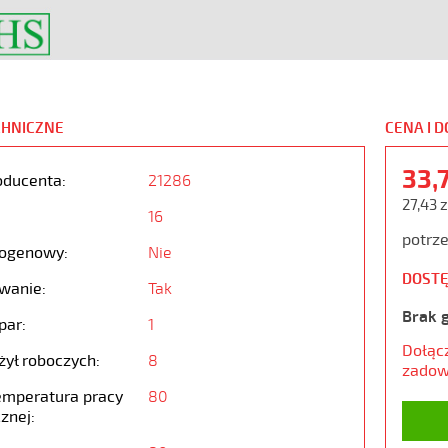
CHNICZNE
CENA I 
33,
oducenta:
21286
27,43 z
16
potrze
ogenowy:
Nie
DOSTĘ
wanie:
Tak
Brak 
par:
1
Dołąc
żył roboczych:
8
zadow
emperatura pracy
80
znej: