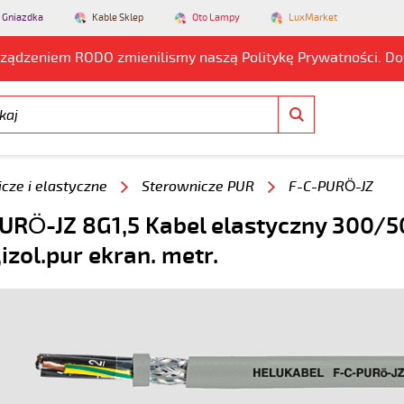
 Gniazdka
Kable Sklep
Oto Lampy
LuxMarket
rządzeniem RODO zmienilismy naszą Politykę Prywatności. D
cze i elastyczne
Sterownicze PUR
F-C-PURÖ-JZ
URÖ-JZ 8G1,5 Kabel elastyczny 300/
,izol.pur ekran. metr.