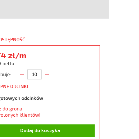
DOSTĘPNOŚĆ
74 zł/m
ł netto
buję:
PNE ODCINKI
gotowych odcinków
z do grona
olonych klientów!
Dodaj do koszyka