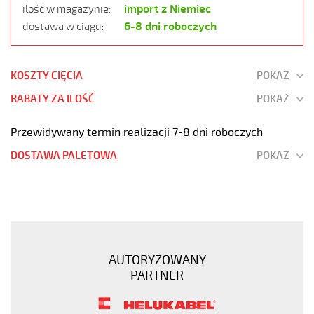
import z Niemiec
ilość w magazynie:
6-8 dni roboczych
dostawa w ciągu:
KOSZTY CIĘCIA
POKAŻ
RABATY ZA ILOŚĆ
POKAŻ
Przewidywany termin realizacji 7-8 dni roboczych
DOSTAWA PALETOWA
POKAŻ
F-
C-
PURÖ-
JZ
7G2,5
AUTORYZOWANY
Kabel
PARTNER
elastyczny
300/500V
szary,izol.pur