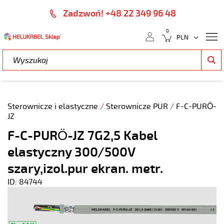
Zadzwoń! +48 22 349 96 48
0
Sterownicze i elastyczne
/
Sterownicze PUR
/
F-C-PURÖ-
JZ
F-C-PURÖ-JZ 7G2,5 Kabel
elastyczny 300/500V
szary,izol.pur ekran. metr.
ID: 84744