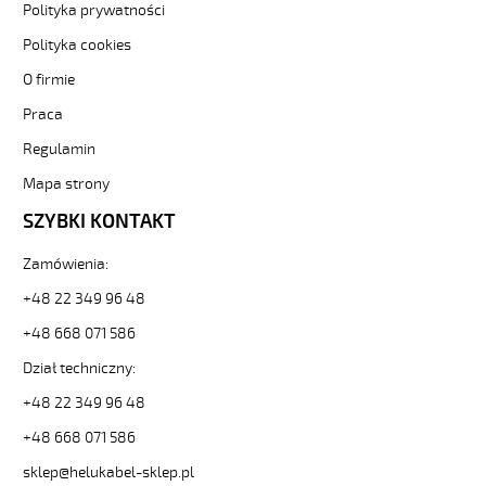
metr-
Polityka prywatności
-3-
Polityka cookies
84744
Sterownicze
O firmie
i
Praca
elastyczne.
F-
Regulamin
C-
PURÖ-
Mapa strony
JZ
SZYBKI KONTAKT
7G2,5
Kabel
Zamówienia:
elastyczny
300/500V
+48 22 349 96 48
szary,izol.pur
ekran.
+48 668 071 586
metr.
Dział techniczny:
od
Hekulabel
+48 22 349 96 48
[kod:
+48 668 071 586
21304].
HELUKABEL
sklep@helukabel-sklep.pl