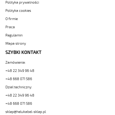
-3-
Polityka prywatności
84712
Polityka cookies
Sterownicze
i
O firmie
elastyczne.
Praca
F-
C-
Regulamin
PURÖ-
JZ
Mapa strony
7G1
SZYBKI KONTAKT
Kabel
elastyczny
Zamówienia:
300/500V
szary,izol.pur
+48 22 349 96 48
ekran.
metr.
+48 668 071 586
od
Dział techniczny:
Hekulabel
[kod:
+48 22 349 96 48
21258].
+48 668 071 586
HELUKABEL
https://www.static.helukabel-
sklep@helukabel-sklep.pl