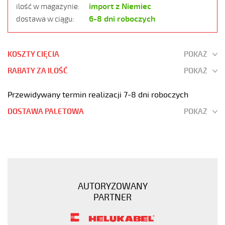
import z Niemiec
ilość w magazynie:
6-8 dni roboczych
dostawa w ciągu:
KOSZTY CIĘCIA
POKAŻ
RABATY ZA ILOŚĆ
POKAŻ
Przewidywany termin realizacji 7-8 dni roboczych
DOSTAWA PALETOWA
POKAŻ
F-
C-
PURÖ-
JZ
7G1
AUTORYZOWANY
Kabel
PARTNER
elastyczny
300/500V
szary,izol.pur