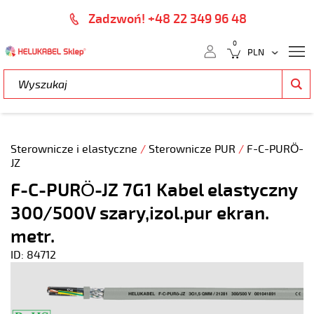
Zadzwoń! +48 22 349 96 48
0
Sterownicze i elastyczne
/
Sterownicze PUR
/
F-C-PURÖ-
JZ
F-C-PURÖ-JZ 7G1 Kabel elastyczny
300/500V szary,izol.pur ekran.
metr.
ID: 84712