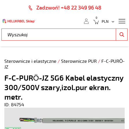
Zadzwoń! +48 22 349 96 48
0
Sterownicze i elastyczne
/
Sterownicze PUR
/
F-C-PURÖ-
JZ
F-C-PURÖ-JZ 5G6 Kabel elastyczny
300/500V szary,izol.pur ekran.
metr.
ID: 84754