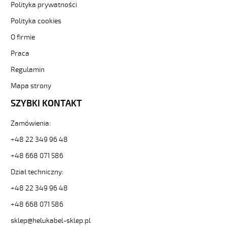
-3-
Polityka prywatności
84754
Polityka cookies
Sterownicze
i
O firmie
elastyczne.
Praca
F-
C-
Regulamin
PURÖ-
JZ
Mapa strony
5G6
SZYBKI KONTAKT
Kabel
elastyczny
Zamówienia:
300/500V
szary,izol.pur
+48 22 349 96 48
ekran.
metr.
+48 668 071 586
od
Dział techniczny:
Hekulabel
[kod:
+48 22 349 96 48
21321].
+48 668 071 586
HELUKABEL
https://www.static.helukabel-
sklep@helukabel-sklep.pl