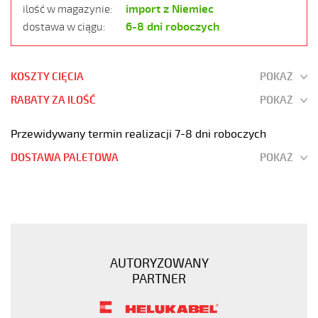
import z Niemiec
ilość w magazynie:
6-8 dni roboczych
dostawa w ciągu:
KOSZTY CIĘCIA
POKAŻ
RABATY ZA ILOŚĆ
POKAŻ
Przewidywany termin realizacji 7-8 dni roboczych
DOSTAWA PALETOWA
POKAŻ
F-
C-
PURÖ-
JZ
5G6
AUTORYZOWANY
Kabel
PARTNER
elastyczny
300/500V
szary,izol.pur