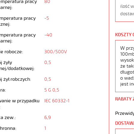
emperatura pracy
80
ilość 
arnej:
dostaw
emperatura pracy
-5
znej:
emperatura pracy
-40
KOSZTY 
arnej:
W prz
ie robocze:
300/500V
100mb,
wysoko
j żyły
0,5
że tak
nej/dodatkowej:
długoś
o wad
j żył robczych:
0,5
jest i
ra:
5 G 0,5
RABATY 
anie w przypadku
IEC 60332-1
:
Przewidy
ca zew.:
6,9
DOSTAW
chronna:
1