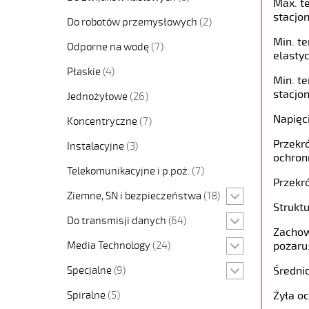
Max. t
stacjon
Do robotów przemysłowych
(2)
Min. t
Odporne na wodę
(7)
elastyc
Płaskie
(4)
Min. t
stacjon
Jednożyłowe
(26)
Napięc
Koncentryczne
(7)
Przekró
Instalacyjne
(3)
ochron
Telekomunikacyjne i p.poż.
(7)
Przekró
Ziemne, SN i bezpieczeństwa
(18)
Struktu
Do transmisji danych
(64)
Zachow
Media Technology
(24)
pożaru
Specjalne
(9)
Średni
Spiralne
(5)
Żyła o