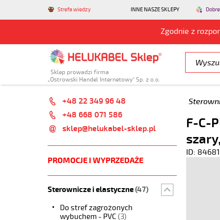
Strefa wiedzy
INNE NASZE SKLEPY
Dobre
Zgodnie z rozpo
Sklep prowadzi firma
„Ostrowski Handel Internetowy” Sp. z o.o.
+48 22 349 96 48
Sterowni
+48 668 071 586
F-C-P
sklep@helukabel-sklep.pl
szary
ID: 84681
PROMOCJE I WYPRZEDAŻE
Sterownicze i elastyczne
(47)
Do stref zagrożonych
wybuchem - PVC
(3)