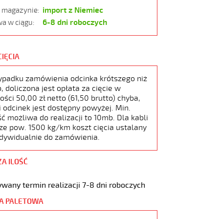
import z Niemiec
w magazynie:
6-8 dni roboczych
a w ciągu:
CIĘCIA
ypadku zamówienia odcinka krótszego niż
 doliczona jest opłata za cięcie w
ści 50,00 zł netto (61,50 brutto) chyba,
i odcinek jest dostępny powyżej. Min.
ć możliwa do realizacji to 10mb. Dla kabli
ze pow. 1500 kg/km koszt cięcia ustalany
ndywidualnie do zamówienia.
ZA ILOŚĆ
wany termin realizacji 7-8 dni roboczych
A PALETOWA