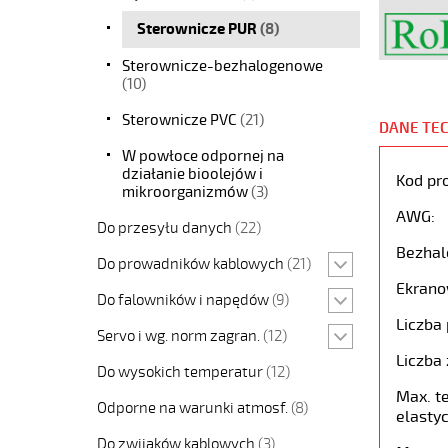
Sterownicze PUR
(8)
Sterownicze-bezhalogenowe
(10)
Sterownicze PVC
(21)
DANE TE
W powłoce odpornej na
działanie bioolejów i
Kod pr
mikroorganizmów
(3)
AWG:
Do przesyłu danych
(22)
Bezhal
Do prowadników kablowych
(21)
Ekrano
Do falowników i napędów
(9)
Liczba 
Servo i wg. norm zagran.
(12)
Liczba 
Do wysokich temperatur
(12)
Max. t
Odporne na warunki atmosf.
(8)
elastyc
Do zwijaków kablowych
(3)