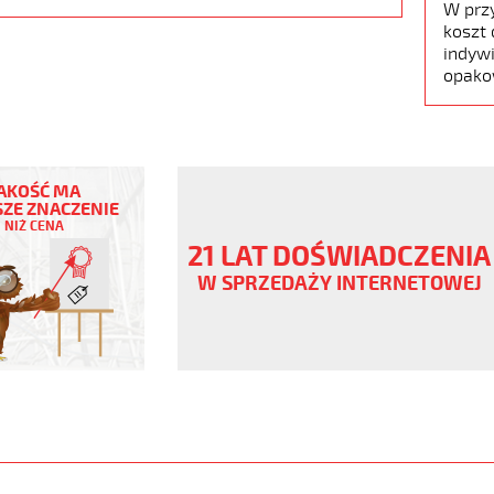
W prz
koszt 
indywi
opako
AKOŚĆ MA
ZE ZNACZENIE
NIŻ CENA
21 LAT DOŚWIADCZENIA
W SPRZEDAŻY INTERNETOWEJ
ny
V
.pur
www.static.helukabel-
upload/galleries/products/1536-