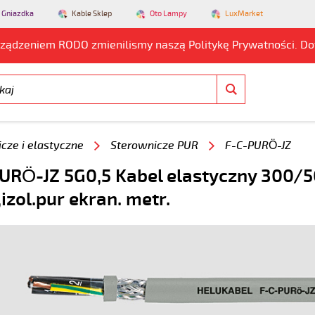
 Gniazdka
Kable Sklep
Oto Lampy
LuxMarket
rządzeniem RODO zmienilismy naszą Politykę Prywatności. D
cze i elastyczne
Sterownicze PUR
F-C-PURÖ-JZ
URÖ-JZ 5G0,5 Kabel elastyczny 300/
,izol.pur ekran. metr.