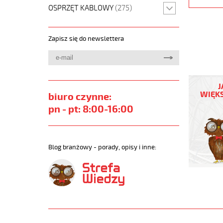
OSPRZĘT KABLOWY
(275)
Zapisz się do newslettera
F-
C-
J
PURÖ-
WIĘKS
biuro czynne:
JZ
pn - pt: 8:00-16:00
5G0,5
Kabel
elastycz
300/500
Blog branżowy - porady, opisy i inne:
szary,izol
ekran.
metr.
https://
sklep.pl/
F-
C-
PURO-