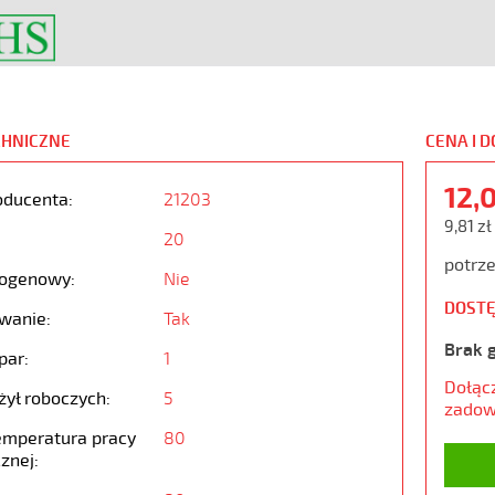
CHNICZNE
CENA I 
12,
oducenta:
21203
9,81 zł
20
potrze
ogenowy:
Nie
DOSTĘ
wanie:
Tak
Brak 
par:
1
Dołąc
żył roboczych:
5
zadow
emperatura pracy
80
znej: