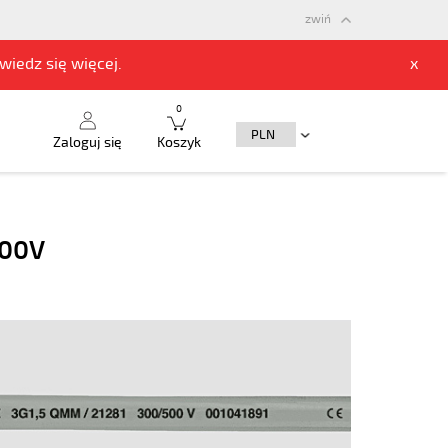
zwiń
owiedz się
więcej.
x
0
Zaloguj się
Koszyk
500V