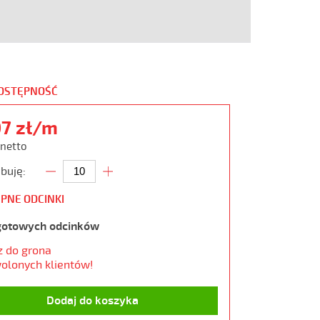
DOSTĘPNOŚĆ
07 zł/m
 netto
buję:
PNE ODCINKI
gotowych odcinków
z do grona
olonych klientów!
Dodaj do koszyka