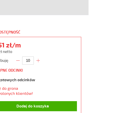
DOSTĘPNOŚĆ
51 zł/m
zł netto
buję:
PNE ODCINKI
gotowych odcinków
z do grona
olonych klientów!
Dodaj do koszyka