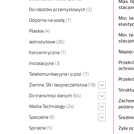
Max. t
stacjon
Do robotów przemysłowych
(2)
Min. t
Odporne na wodę
(7)
elastyc
Płaskie
(4)
Min. t
stacjon
Jednożyłowe
(26)
Napięc
Koncentryczne
(7)
Przekró
Instalacyjne
(3)
ochron
Telekomunikacyjne i p.poż.
(7)
Przekró
Ziemne, SN i bezpieczeństwa
(18)
Struktu
Do transmisji danych
(64)
Zachow
Media Technology
(24)
pożaru
Specjalne
(9)
Średni
Spiralne
(5)
Żyła o