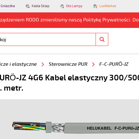
 Gniazdka
Kable Sklep
Oto Lampy
LuxMarket
rządzeniem RODO zmienilismy naszą Politykę Prywatności. D
cze i elastyczne
Sterownicze PUR
F-C-PURÖ-JZ
URÖ-JZ 4G6 Kabel elastyczny 300/500
. metr.