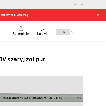
zwiń
owiedz się
więcej.
x
0
Zaloguj się
Koszyk
V szary,izol.pur