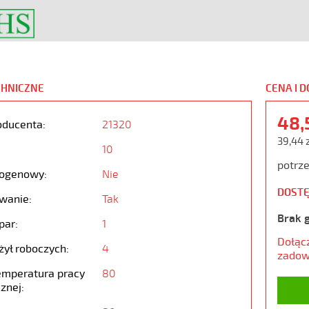
CHNICZNE
CENA I 
48,
oducenta:
21320
39,44 
10
potrze
ogenowy:
Nie
DOSTĘ
wanie:
Tak
Brak 
par:
1
Dołąc
żył roboczych:
4
zadow
emperatura pracy
80
znej: