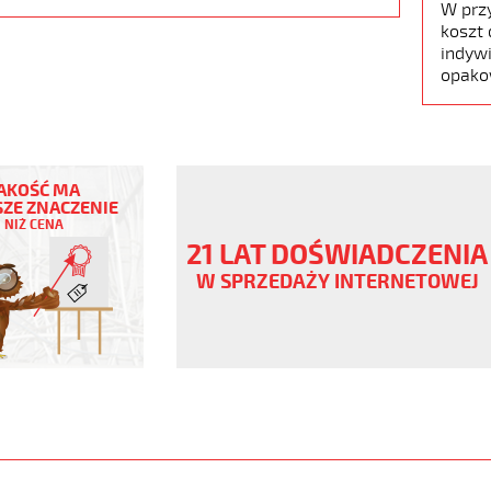
W prz
koszt 
indywi
opako
AKOŚĆ MA
ZE ZNACZENIE
NIŻ CENA
21 LAT DOŚWIADCZENIA
W SPRZEDAŻY INTERNETOWEJ
ny
V
.pur
www.static.helukabel-
upload/galleries/products/1536-