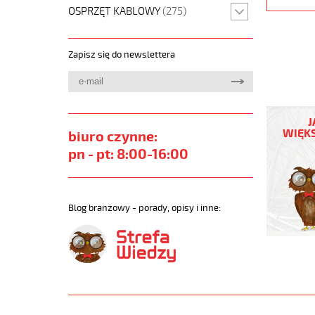
OSPRZĘT KABLOWY
(275)
Zapisz się do newslettera
F-
C-
J
PURÖ-
WIĘKS
biuro czynne:
JZ
pn - pt: 8:00-16:00
4G6
Kabel
elastycz
300/500
Blog branżowy - porady, opisy i inne:
szary,izol
ekran.
metr.
https://
sklep.pl/
F-
C-
PURO-