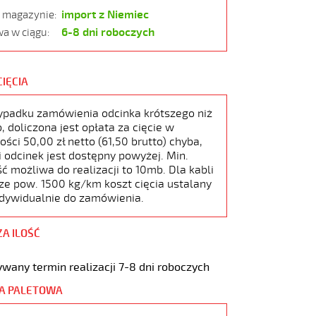
import z Niemiec
w magazynie:
6-8 dni roboczych
a w ciągu:
CIĘCIA
ypadku zamówienia odcinka krótszego niż
 doliczona jest opłata za cięcie w
ści 50,00 zł netto (61,50 brutto) chyba,
i odcinek jest dostępny powyżej. Min.
ć możliwa do realizacji to 10mb. Dla kabli
ze pow. 1500 kg/km koszt cięcia ustalany
ndywidualnie do zamówienia.
ZA ILOŚĆ
wany termin realizacji 7-8 dni roboczych
A PALETOWA