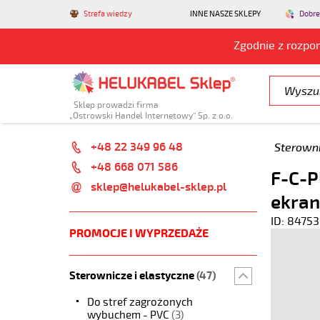
Strefa wiedzy
INNE NASZE SKLEPY
Dobre
Zgodnie z rozpo
Sklep prowadzi firma
„Ostrowski Handel Internetowy” Sp. z o.o.
+48 22 349 96 48
Sterowni
+48 668 071 586
F-C-P
sklep@helukabel-sklep.pl
ekran
ID: 84753
PROMOCJE I WYPRZEDAŻE
Sterownicze i elastyczne
(47)
Do stref zagrożonych
wybuchem - PVC
(3)