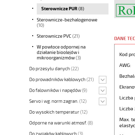
Sterownicze PUR
(8)
Sterownicze-bezhalogenowe
(10)
Sterownicze PVC
(21)
DANE TE
W powłoce odpornej na
działanie bioolejów i
Kod pr
mikroorganizmów
(3)
AWG:
Do przesyłu danych
(22)
Bezhal
Do prowadników kablowych
(21)
Ekrano
Do falowników i napędów
(9)
Liczba 
Servo i wg. norm zagran.
(12)
Liczba 
Do wysokich temperatur
(12)
Max. t
Odporne na warunki atmosf.
(8)
elastyc
Do zwijaków kablowych
(3)