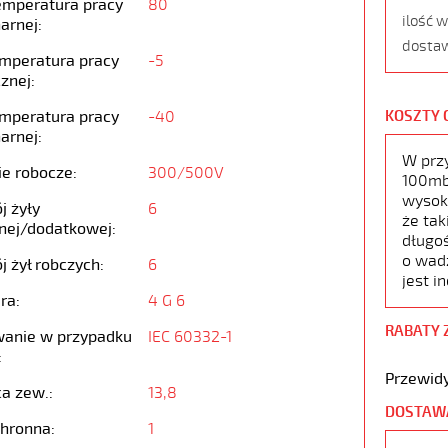
emperatura pracy
80
ilość 
arnej:
dostaw
emperatura pracy
-5
znej:
emperatura pracy
-40
KOSZTY 
arnej:
W prz
ie robocze:
300/500V
100mb,
wysoko
j żyły
6
że tak
nej/dodatkowej:
długoś
o wad
j żył robczych:
6
jest i
ra:
4 G 6
RABATY 
anie w przypadku
IEC 60332-1
:
Przewidy
ca zew.:
13,8
DOSTAW
chronna:
1