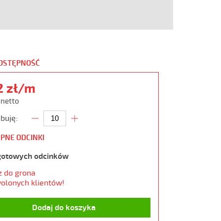
DOSTĘPNOŚĆ
2 zł/m
 netto
buję:
PNE ODCINKI
gotowych odcinków
z do grona
olonych klientów!
Dodaj do koszyka