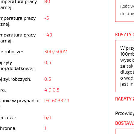
emperatura pracy
80
ilość 
arnej:
dostaw
emperatura pracy
-5
znej:
emperatura pracy
-40
KOSZTY 
arnej:
W prz
ie robocze:
300/500V
100mb,
wysoko
j żyły
0,5
że tak
nej/dodatkowej:
długoś
o wad
j żył robczych:
0,5
jest i
ra:
4 G 0,5
RABATY 
anie w przypadku
IEC 60332-1
:
Przewidy
ca zew.:
6,4
DOSTAW
chronna:
1