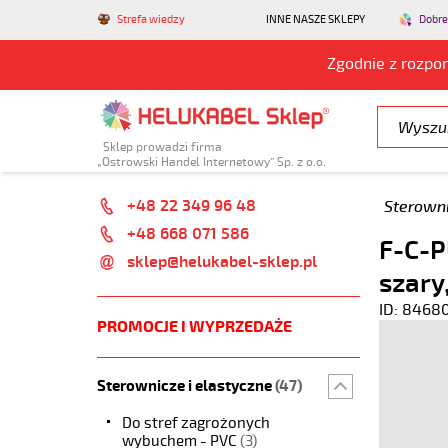
Strefa wiedzy
INNE NASZE SKLEPY
Dobre
Zgodnie z rozpo
Sklep prowadzi firma
„Ostrowski Handel Internetowy” Sp. z o.o.
+48 22 349 96 48
Sterowni
+48 668 071 586
F-C-P
sklep@helukabel-sklep.pl
szary
ID: 8468
PROMOCJE I WYPRZEDAŻE
Sterownicze i elastyczne
(47)
Do stref zagrożonych
wybuchem - PVC
(3)