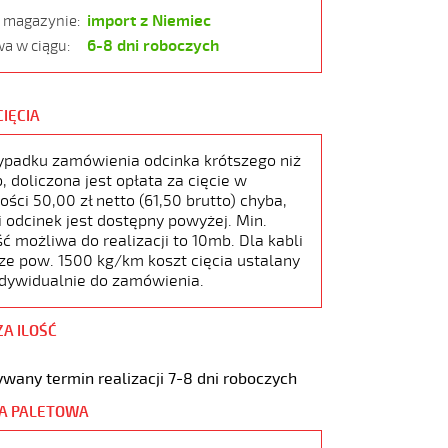
import z Niemiec
w magazynie:
6-8 dni roboczych
a w ciągu:
CIĘCIA
ypadku zamówienia odcinka krótszego niż
 doliczona jest opłata za cięcie w
ści 50,00 zł netto (61,50 brutto) chyba,
i odcinek jest dostępny powyżej. Min.
ć możliwa do realizacji to 10mb. Dla kabli
ze pow. 1500 kg/km koszt cięcia ustalany
ndywidualnie do zamówienia.
ZA ILOŚĆ
wany termin realizacji 7-8 dni roboczych
A PALETOWA