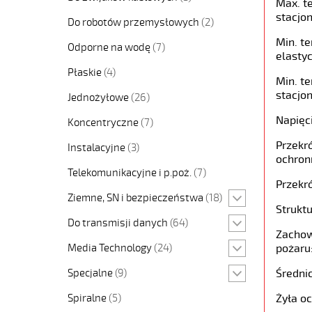
Max. t
stacjon
Do robotów przemysłowych
(2)
Min. t
Odporne na wodę
(7)
elastyc
Płaskie
(4)
Min. t
stacjon
Jednożyłowe
(26)
Napięc
Koncentryczne
(7)
Przekró
Instalacyjne
(3)
ochron
Telekomunikacyjne i p.poż.
(7)
Przekró
Ziemne, SN i bezpieczeństwa
(18)
Struktu
Do transmisji danych
(64)
Zachow
Media Technology
(24)
pożaru
Specjalne
(9)
Średni
Spiralne
(5)
Żyła o