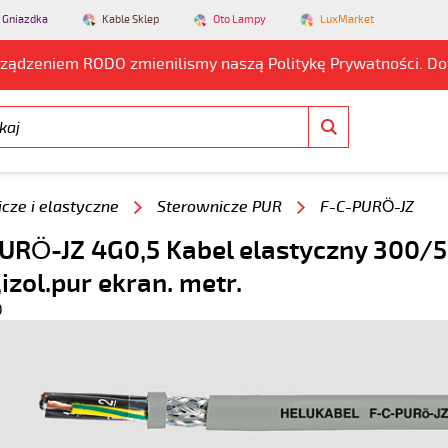
 Gniazdka
Kable Sklep
Oto Lampy
LuxMarket
rządzeniem RODO zmienilismy naszą Politykę Prywatności. D
cze i elastyczne
Sterownicze PUR
F-C-PURÖ-JZ
URÖ-JZ 4G0,5 Kabel elastyczny 300/
,izol.pur ekran. metr.
0