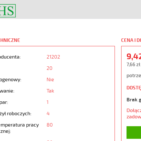
CHNICZNE
CENA I 
9,4
oducenta:
21202
7,66 zł
20
potrze
ogenowy:
Nie
DOSTĘ
wanie:
Tak
Brak 
par:
1
Dołąc
żył roboczych:
4
zadow
emperatura pracy
80
znej: