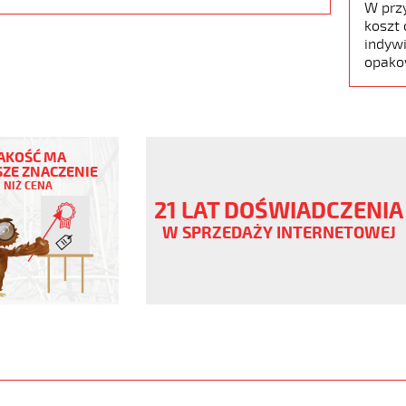
W prz
koszt 
indywi
opako
AKOŚĆ MA
ZE ZNACZENIE
NIŻ CENA
21 LAT DOŚWIADCZENIA
W SPRZEDAŻY INTERNETOWEJ
ny
V
.pur
www.static.helukabel-
upload/galleries/products/1536-