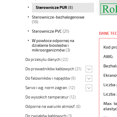
Sterownicze PUR
(8)
Sterownicze-bezhalogenowe
(10)
Sterownicze PVC
(21)
DANE TE
W powłoce odpornej na
działanie bioolejów i
Kod pr
mikroorganizmów
(3)
AWG:
Do przesyłu danych
(22)
Bezhal
Do prowadników kablowych
(21)
Ekrano
Do falowników i napędów
(9)
Liczba 
Servo i wg. norm zagran.
(12)
Liczba 
Do wysokich temperatur
(12)
Max. t
Odporne na warunki atmosf.
(8)
elastyc
Do zwijaków kablowych
(3)