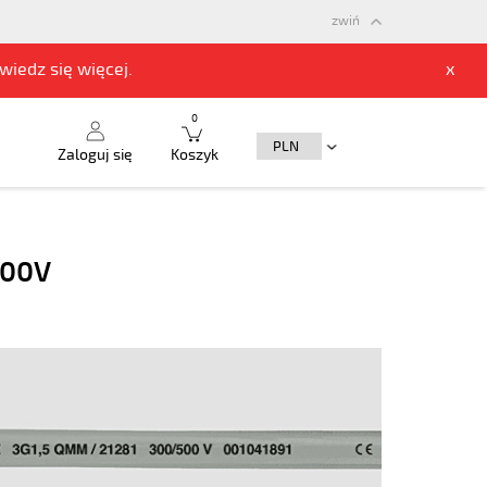
zwiń
owiedz się
więcej.
x
0
Zaloguj się
Koszyk
500V