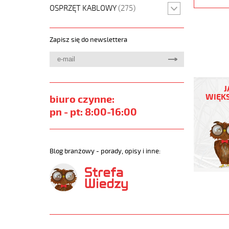
OSPRZĘT KABLOWY
(275)
Zapisz się do newslettera
F-
C-
J
PURÖ-
WIĘKS
biuro czynne:
JZ
pn - pt: 8:00-16:00
4G0,5
Kabel
elastycz
300/500
Blog branżowy - porady, opisy i inne:
szary,izol
ekran.
metr.
https://
sklep.pl/
F-
C-
PURO-