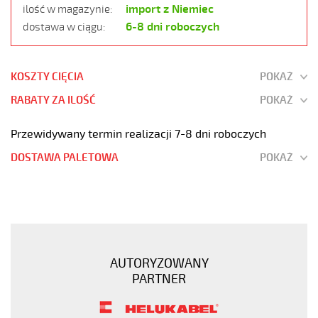
import z Niemiec
ilość w magazynie:
6-8 dni roboczych
dostawa w ciągu:
KOSZTY CIĘCIA
POKAŻ
RABATY ZA ILOŚĆ
POKAŻ
Przewidywany termin realizacji 7-8 dni roboczych
DOSTAWA PALETOWA
POKAŻ
F-
C-
PURÖ-
JZ
41G0,75
AUTORYZOWANY
Kabel
PARTNER
elastyczny
300/500V
szary,izol.pur