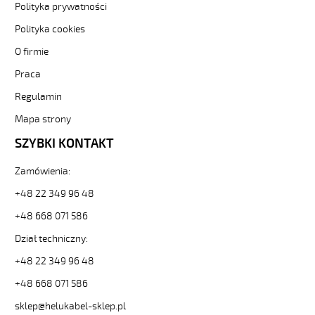
metr-
Polityka prywatności
-3-
Polityka cookies
84705
Sterownicze
O firmie
i
Praca
elastyczne.
F-
Regulamin
C-
PURÖ-
Mapa strony
JZ
SZYBKI KONTAKT
41G0,75
Kabel
Zamówienia:
elastyczny
300/500V
+48 22 349 96 48
szary,izol.pur
ekran.
+48 668 071 586
metr.
Dział techniczny:
od
Hekulabel
+48 22 349 96 48
[kod:
+48 668 071 586
21249].
HELUKABEL
sklep@helukabel-sklep.pl