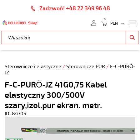
Zadzwoń! +48 22 349 96 48
0
Sterownicze i elastyczne
/
Sterownicze PUR
/
F-C-PURÖ-
JZ
F-C-PURÖ-JZ 41G0,75 Kabel
elastyczny 300/500V
szary,izol.pur ekran. metr.
ID: 84705