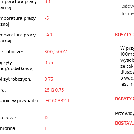
emperatura pracy
80
ilość 
arnej:
dostaw
emperatura pracy
-5
znej:
emperatura pracy
-40
KOSZTY 
arnej:
W prz
ie robocze:
300/500V
100mb,
wysoko
j żyły
0,75
że tak
nej/dodatkowej:
długoś
o wad
j żył robczych:
0,75
jest i
ra:
25 G 0,75
RABATY 
anie w przypadku
IEC 60332-1
:
Przewidy
ca zew.:
15
DOSTAW
chronna:
1