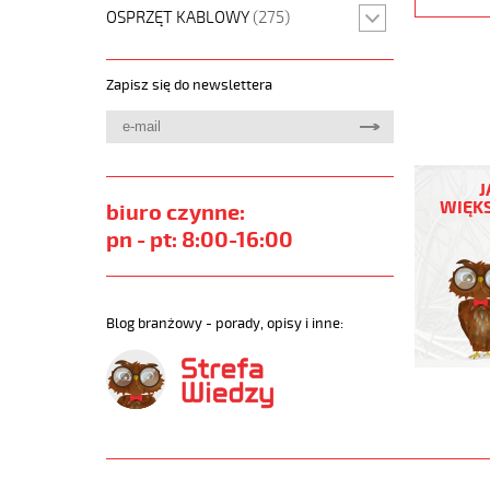
OSPRZĘT KABLOWY
(275)
Zapisz się do newslettera
F-
C-
J
PURÖ-
WIĘKS
biuro czynne:
JZ
pn - pt: 8:00-16:00
25G0,75
Kabel
elastycz
300/500
Blog branżowy - porady, opisy i inne:
szary,izol
ekran.
metr.
https://
sklep.pl/
F-
C-
PURO-