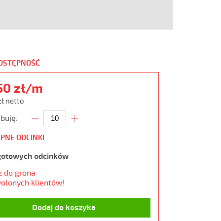
DOSTĘPNOŚĆ
50 zł/m
zł netto
buję:
PNE ODCINKI
gotowych odcinków
z do grona
olonych klientów!
Dodaj do koszyka