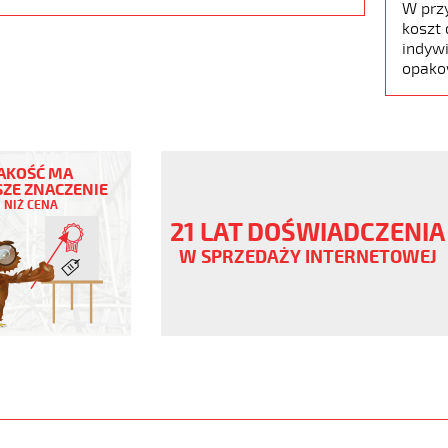
W prz
koszt 
indywi
opako
AKOŚĆ MA
ZE ZNACZENIE
NIŻ CENA
21 LAT DOŚWIADCZENIA
W SPRZEDAŻY INTERNETOWEJ
ny
V
.pur
www.static.helukabel-
upload/galleries/products/1536-