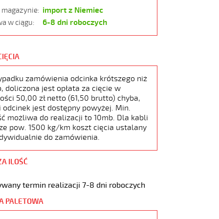
import z Niemiec
w magazynie:
6-8 dni roboczych
a w ciągu:
CIĘCIA
ypadku zamówienia odcinka krótszego niż
 doliczona jest opłata za cięcie w
ści 50,00 zł netto (61,50 brutto) chyba,
i odcinek jest dostępny powyżej. Min.
ć możliwa do realizacji to 10mb. Dla kabli
ze pow. 1500 kg/km koszt cięcia ustalany
ndywidualnie do zamówienia.
ZA ILOŚĆ
wany termin realizacji 7-8 dni roboczych
A PALETOWA