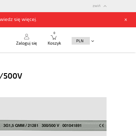
zwiń
owiedz się
więcej.
x
0
Zaloguj się
Koszyk
0/500V