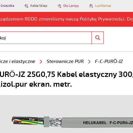
 Gniazdka
Kable Sklep
Oto Lampy
LuxMarket
rządzeniem RODO zmienilismy naszą Politykę Prywatności. D
cze i elastyczne
Sterownicze PUR
F-C-PURÖ-JZ
URÖ-JZ 25G0,75 Kabel elastyczny 30
,izol.pur ekran. metr.