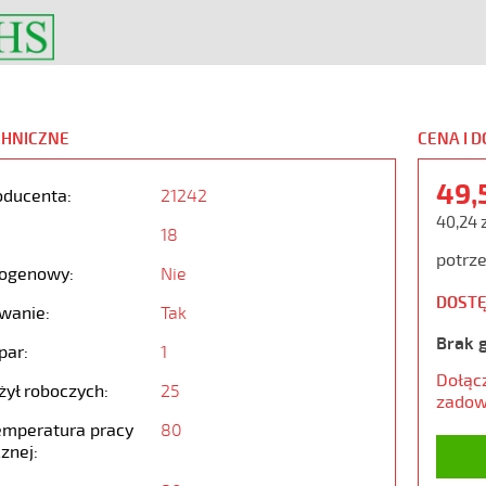
CHNICZNE
CENA I 
49,
oducenta:
21242
40,24 
18
potrze
ogenowy:
Nie
DOSTĘ
wanie:
Tak
Brak 
par:
1
Dołąc
żył roboczych:
25
zadow
emperatura pracy
80
znej: