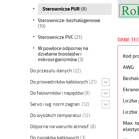
Sterownicze PUR
(8)
Sterownicze-bezhalogenowe
(10)
Sterownicze PVC
(21)
DANE TE
W powłoce odpornej na
działanie bioolejów i
Kod pr
mikroorganizmów
(3)
AWG:
Do przesyłu danych
(22)
Bezhal
Do prowadników kablowych
(21)
Ekrano
Do falowników i napędów
(9)
Liczba 
Servo i wg. norm zagran.
(12)
Liczba 
Do wysokich temperatur
(12)
Max. t
Odporne na warunki atmosf.
(8)
elastyc
Do zwijaków kablowych
(3)