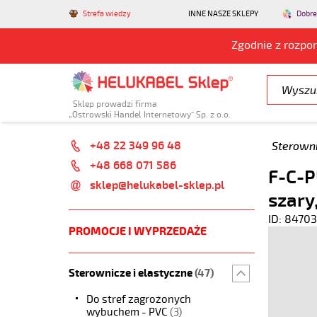
Strefa wiedzy
INNE NASZE SKLEPY
Dobre
Zgodnie z rozpo
Sklep prowadzi firma
„Ostrowski Handel Internetowy” Sp. z o.o.
+48 22 349 96 48
Sterowni
+48 668 071 586
F-C-P
sklep@helukabel-sklep.pl
szary
ID: 84703
PROMOCJE I WYPRZEDAŻE
Sterownicze i elastyczne
(47)
Do stref zagrożonych
wybuchem - PVC
(3)