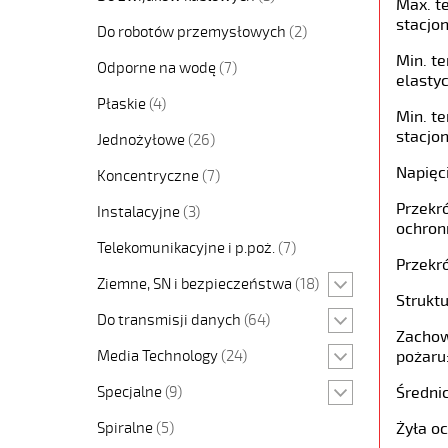
Max. t
stacjon
Do robotów przemysłowych
(2)
Min. t
Odporne na wodę
(7)
elastyc
Płaskie
(4)
Min. t
stacjon
Jednożyłowe
(26)
Napięc
Koncentryczne
(7)
Przekró
Instalacyjne
(3)
ochron
Telekomunikacyjne i p.poż.
(7)
Przekró
Ziemne, SN i bezpieczeństwa
(18)
Struktu
Do transmisji danych
(64)
Zachow
Media Technology
(24)
pożaru
Specjalne
(9)
Średni
Spiralne
(5)
Żyła o