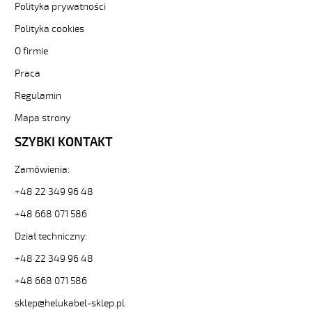
metr-
Polityka prywatności
-3-
Polityka cookies
84702
Sterownicze
O firmie
i
Praca
elastyczne.
F-
Regulamin
C-
PURÖ-
Mapa strony
JZ
SZYBKI KONTAKT
21G0,75
Kabel
Zamówienia:
elastyczny
300/500V
+48 22 349 96 48
szary,izol.pur
ekran.
+48 668 071 586
metr.
Dział techniczny:
od
Hekulabel
+48 22 349 96 48
[kod:
+48 668 071 586
21240].
HELUKABEL
sklep@helukabel-sklep.pl