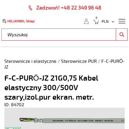
Zadzwoń! +48 22 349 96 48
0
Sterownicze i elastyczne
/
Sterownicze PUR
/
F-C-PURÖ-
JZ
F-C-PURÖ-JZ 21G0,75 Kabel
elastyczny 300/500V
szary,izol.pur ekran. metr.
ID: 84702