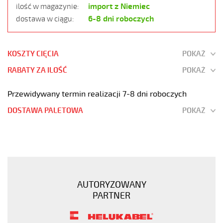
import z Niemiec
ilość w magazynie:
6-8 dni roboczych
dostawa w ciągu:
KOSZTY CIĘCIA
POKAŻ
RABATY ZA ILOŚĆ
POKAŻ
Przewidywany termin realizacji 7-8 dni roboczych
DOSTAWA PALETOWA
POKAŻ
F-
C-
PURÖ-
JZ
21G0,75
AUTORYZOWANY
Kabel
PARTNER
elastyczny
300/500V
szary,izol.pur