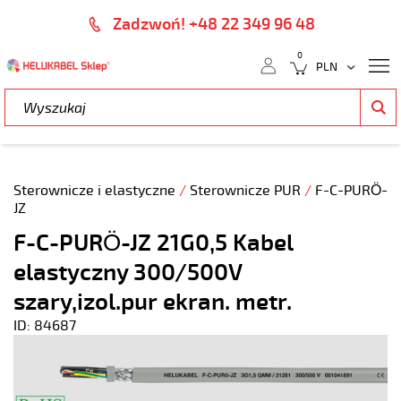
Zadzwoń! +48 22 349 96 48
0
Sterownicze i elastyczne
/
Sterownicze PUR
/
F-C-PURÖ-
JZ
F-C-PURÖ-JZ 21G0,5 Kabel
elastyczny 300/500V
szary,izol.pur ekran. metr.
ID: 84687