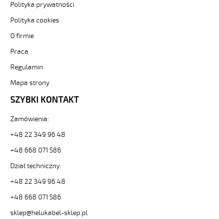
metr-
Polityka prywatności
-3-
Polityka cookies
84687
Sterownicze
O firmie
i
Praca
elastyczne.
F-
Regulamin
C-
PURÖ-
Mapa strony
JZ
SZYBKI KONTAKT
21G0,5
Kabel
Zamówienia:
elastyczny
300/500V
+48 22 349 96 48
szary,izol.pur
ekran.
+48 668 071 586
metr.
Dział techniczny:
od
Hekulabel
+48 22 349 96 48
[kod:
+48 668 071 586
21213].
HELUKABEL
sklep@helukabel-sklep.pl