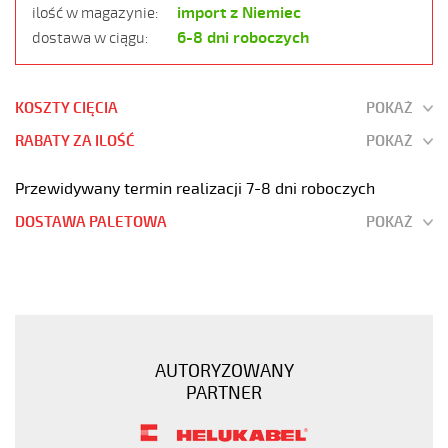
import z Niemiec
ilość w magazynie:
6-8 dni roboczych
dostawa w ciągu:
KOSZTY CIĘCIA
POKAŻ
RABATY ZA ILOŚĆ
POKAŻ
Przewidywany termin realizacji 7-8 dni roboczych
DOSTAWA PALETOWA
POKAŻ
F-
C-
PURÖ-
JZ
21G0,5
AUTORYZOWANY
Kabel
PARTNER
elastyczny
300/500V
szary,izol.pur