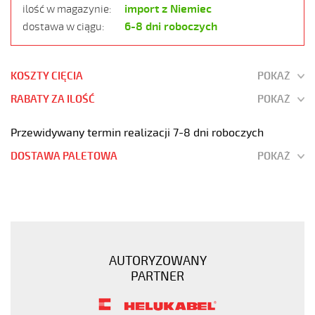
import z Niemiec
ilość w magazynie:
6-8 dni roboczych
dostawa w ciągu:
KOSZTY CIĘCIA
POKAŻ
RABATY ZA ILOŚĆ
POKAŻ
Przewidywany termin realizacji 7-8 dni roboczych
DOSTAWA PALETOWA
POKAŻ
F-
C-
PURÖ-
JZ
14G1
AUTORYZOWANY
Kabel
PARTNER
elastyczny
300/500V
szary,izol.pur