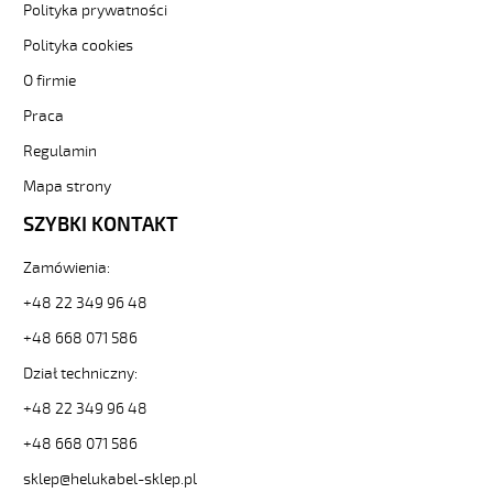
-3-
Polityka prywatności
84716
Polityka cookies
Sterownicze
i
O firmie
elastyczne.
Praca
F-
C-
Regulamin
PURÖ-
JZ
Mapa strony
14G1
SZYBKI KONTAKT
Kabel
elastyczny
Zamówienia:
300/500V
szary,izol.pur
+48 22 349 96 48
ekran.
metr.
+48 668 071 586
od
Dział techniczny:
Hekulabel
[kod:
+48 22 349 96 48
21263].
+48 668 071 586
HELUKABEL
https://www.static.helukabel-
sklep@helukabel-sklep.pl