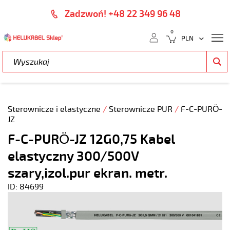
Zadzwoń! +48 22 349 96 48
0
Sterownicze i elastyczne
/
Sterownicze PUR
/
F-C-PURÖ-
JZ
F-C-PURÖ-JZ 12G0,75 Kabel
elastyczny 300/500V
szary,izol.pur ekran. metr.
ID: 84699