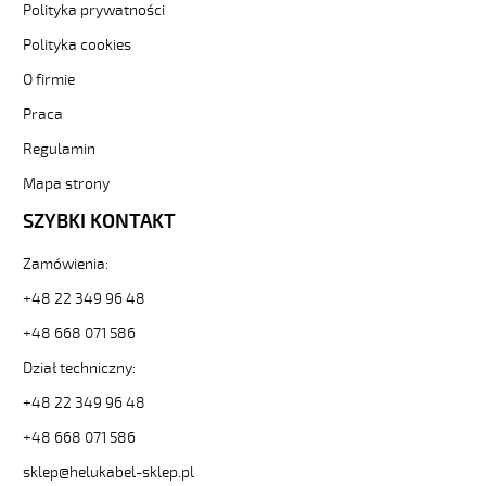
metr-
Polityka prywatności
-3-
Polityka cookies
84699
Sterownicze
O firmie
i
Praca
elastyczne.
F-
Regulamin
C-
PURÖ-
Mapa strony
JZ
SZYBKI KONTAKT
12G0,75
Kabel
Zamówienia:
elastyczny
300/500V
+48 22 349 96 48
szary,izol.pur
ekran.
+48 668 071 586
metr.
Dział techniczny:
od
Hekulabel
+48 22 349 96 48
[kod:
+48 668 071 586
21235].
HELUKABEL
sklep@helukabel-sklep.pl