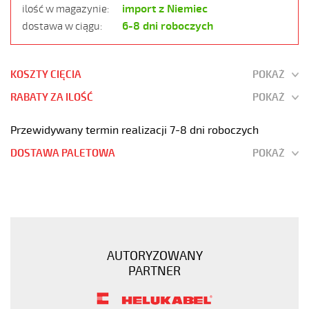
import z Niemiec
ilość w magazynie:
6-8 dni roboczych
dostawa w ciągu:
KOSZTY CIĘCIA
POKAŻ
RABATY ZA ILOŚĆ
POKAŻ
Przewidywany termin realizacji 7-8 dni roboczych
DOSTAWA PALETOWA
POKAŻ
F-
C-
PURÖ-
JZ
12G0,75
AUTORYZOWANY
Kabel
PARTNER
elastyczny
300/500V
szary,izol.pur