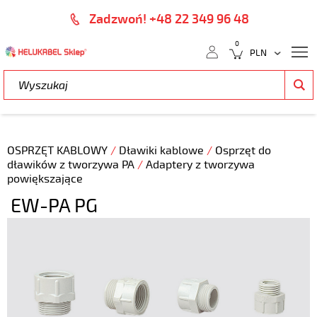
Zadzwoń! +48 22 349 96 48
0
OSPRZĘT KABLOWY
/
Dławiki kablowe
/
Osprzęt do
dławików z tworzywa PA
/
Adaptery z tworzywa
powiększające
EW-PA PG