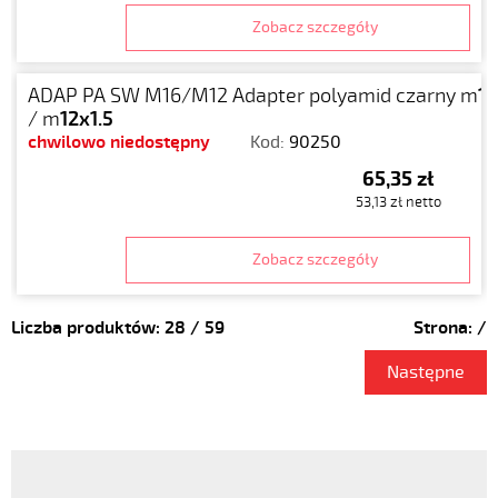
Zobacz szczegóły
ADAP PA SW M16/M12 Adapter polyamid czarny m
16
/ m
12x1.5
chwilowo niedostępny
Kod:
90250
65,35 zł
53,13 zł netto
Zobacz szczegóły
Liczba produktów:
28
/
59
Strona:
/
Następne