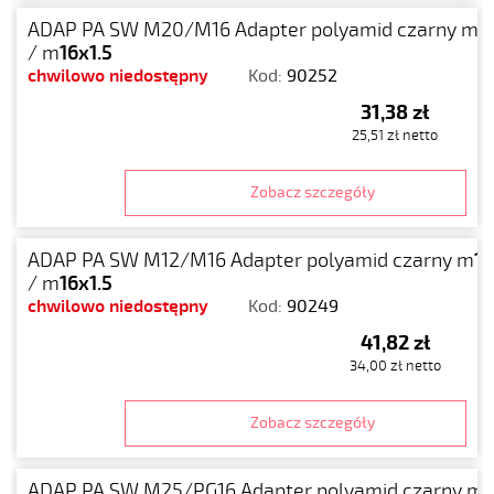
ADAP PA SW M20/M16 Adapter polyamid czarny m
2
/ m
16x1.5
chwilowo niedostępny
Kod:
90252
31,38 zł
25,51 zł netto
Zobacz szczegóły
ADAP PA SW M12/M16 Adapter polyamid czarny m
12
/ m
16x1.5
chwilowo niedostępny
Kod:
90249
41,82 zł
34,00 zł netto
Zobacz szczegóły
ADAP PA SW M25/PG16 Adapter polyamid czarny m
2