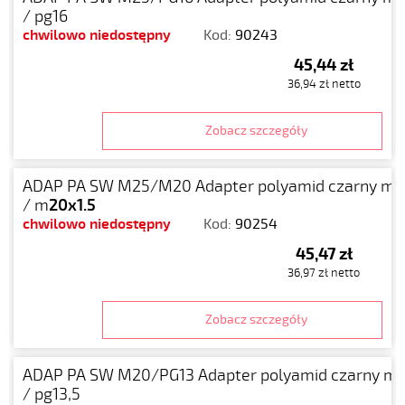
/ pg16
chwilowo niedostępny
Kod:
90243
45,44 zł
36,94 zł netto
Zobacz szczegóły
ADAP PA SW M25/M20 Adapter polyamid czarny m
2
/ m
20x1.5
chwilowo niedostępny
Kod:
90254
45,47 zł
36,97 zł netto
Zobacz szczegóły
ADAP PA SW M20/PG13 Adapter polyamid czarny m
/ pg13,5