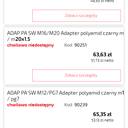
48,65 zł netto
Zobacz szczegóły
ADAP PA SW M16/M20 Adapter polyamid czarny m
1
/ m
20x1.5
chwilowo niedostępny
Kod:
90251
63,63 zł
51,73 zł netto
Zobacz szczegóły
ADAP PA SW M12/PG7 Adapter polyamid czarny m
12
/ pg7
chwilowo niedostępny
Kod:
90239
65,35 zł
53,13 zł netto