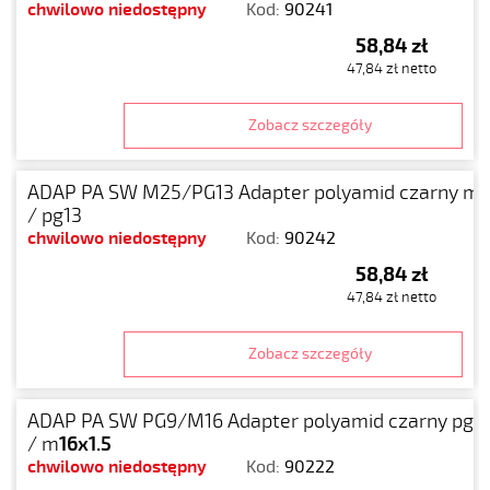
chwilowo niedostępny
Kod:
90241
58,84 zł
47,84 zł netto
Zobacz szczegóły
ADAP PA SW M25/PG13 Adapter polyamid czarny m
2
/ pg13
chwilowo niedostępny
Kod:
90242
58,84 zł
47,84 zł netto
Zobacz szczegóły
ADAP PA SW PG9/M16 Adapter polyamid czarny pg9
/ m
16x1.5
chwilowo niedostępny
Kod:
90222