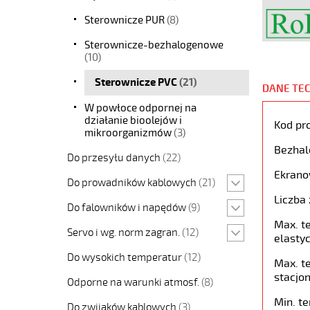
Sterownicze PUR
(8)
Sterownicze-bezhalogenowe
(10)
Sterownicze PVC
(21)
DANE TE
W powłoce odpornej na
działanie bioolejów i
Kod pr
mikroorganizmów
(3)
Bezhal
Do przesyłu danych
(22)
Ekrano
Do prowadników kablowych
(21)
Liczba 
Do falowników i napędów
(9)
Max. t
Servo i wg. norm zagran.
(12)
elastyc
Do wysokich temperatur
(12)
Max. t
stacjon
Odporne na warunki atmosf.
(8)
Min. t
Do zwijaków kablowych
(3)