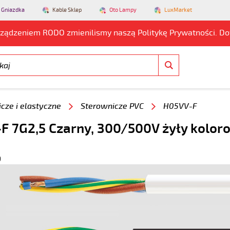
 Gniazdka
Kable Sklep
Oto Lampy
LuxMarket
rządzeniem RODO zmienilismy naszą Politykę Prywatności. D
cze i elastyczne
Sterownicze PVC
H05VV-F
F 7G2,5 Czarny, 300/500V żyły kolor
9