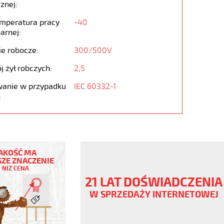
znej:
emperatura pracy
-40
arnej:
ie robocze:
300/500V
j żył robczych:
2,5
anie w przypadku
IEC 60332-1
:
AKOŚĆ MA
ZE ZNACZENIE
NIŻ CENA
V
21 LAT DOŚWIADCZENIA
W SPRZEDAŻY INTERNETOWEJ
,