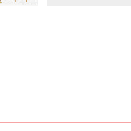
www.static.helukabel-
/upload/galleries/products/1508-
www.helukabel-
05vv-
ny-
-
-
cze
e.