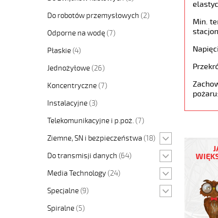
elastyc
Do robotów przemysłowych
(2)
Min. t
stacjon
Odporne na wodę
(7)
Napięc
Płaskie
(4)
Przekró
Jednożyłowe
(26)
Zachow
Koncentryczne
(7)
pożaru
Instalacyjne
(3)
Telekomunikacyjne i p.poż.
(7)
05VV-
Ziemne, SN i bezpieczeństwa
(18)
F
J
7G2,5
Do transmisji danych
(64)
WIĘKS
Czarny,
300/500
Media Technology
(24)
żyły
Specjalne
(9)
kolorowe
opona
Spiralne
(5)
pvc