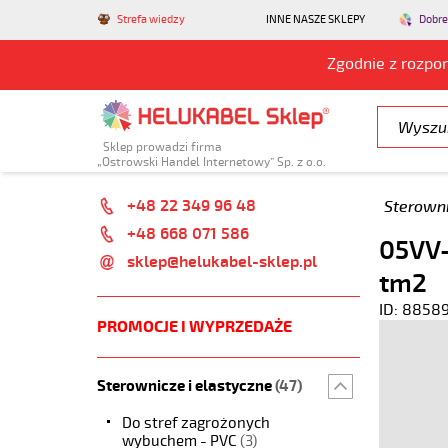
Strefa wiedzy
INNE NASZE SKLEPY
Dobre
Zgodnie z rozpo
Sklep prowadzi firma
„Ostrowski Handel Internetowy” Sp. z o.o.
+48 22 349 96 48
Sterowni
+48 668 071 586
05VV-
sklep@helukabel-sklep.pl
tm2
ID: 8858
PROMOCJE I WYPRZEDAŻE
Sterownicze i elastyczne
(47)
Do stref zagrożonych
wybuchem - PVC
(3)